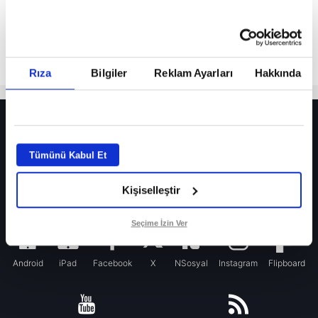
Rıza
Bilgiler
Reklam Ayarları
Hakkında
HER YERDE!
Fenerbahçe’de sürpriz ayrılık ihtimali! Devre arasında gelmişti
Tümünü Kabul Et
Fenerbahçe’nin yeni transferi Mason Greenwood için olay sözler!
Kişiselleştir
Galatasaray’da rota yeniden Thiago Almada!
iPhone
Seçime İzin Ver
Android
iPad
Facebook
X
NSosyal
Instagram
Flipboard