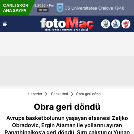
CANLI SKOR
6.8.2026 - Per
lloseura
CS Universitatea Craiova 1948
FC I
ANA SAYFA
18:00
Haberler
Basketbol
Obra geri döndü
Obra geri döndü
Avrupa basketbolunun yaşayan efsanesi Zeljko
Obradovic, Ergin Ataman ile yollarını ayıran
Panathinaikos’a geri döndü. Sırp çalıştırıcı Yunan