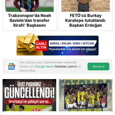
Trabzonspor’da Noah
FETÖ’cü Burkay
Saviolo’dan transfer
Karatepe tutuklandı:
itirafı! ‘Başkasını
Başkan Erdoğan
izlemeye geldi’
şikayetçi oldu! 5 suçtan
dava talebi
Son dakika spor haberlerinden haberdar
olmak için
Google News
fotomac.com.tr
'ye
Abone Ol
abone olun.
Reddet