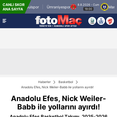
CANLI SKOR
Cum
8.8.2026 - Cum
İstanbulspor
Ümraniyespor
Mardin
ANA SAYFA
19:00
Haberler
Basketbol
Anadolu Efes, Nick Weiler-Babb ile yollarını ayırdı!
Anadolu Efes, Nick Weiler-
Babb ile yollarını ayırdı!
Anadolu Efes Basketbol Takımı, 2025-2026