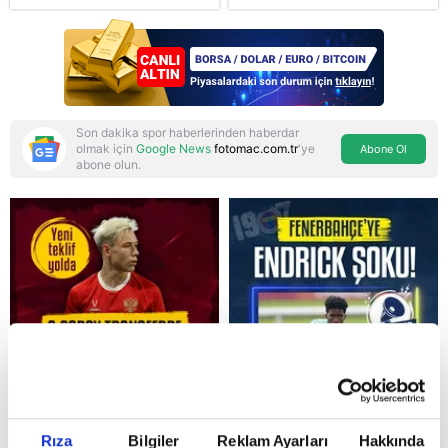
maddelerine geçildi: İP
ve Yeni Parti'den
provokasyon
Son dakika spor haberlerinden haberdar
olmak için
Google News
fotomac.com.tr
'ye
Abone Ol
abone olun.
Reddet
Rıza
Bilgiler
Reklam Ayarları
Hakkında