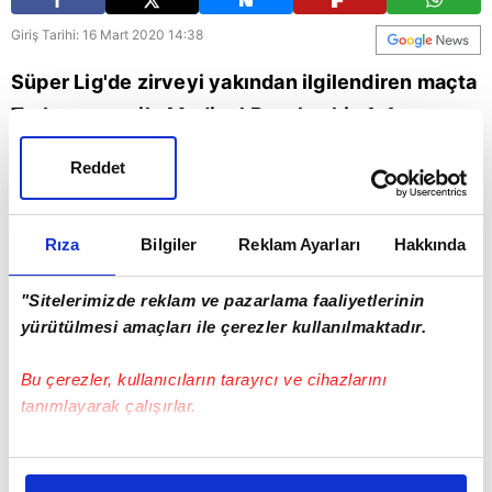
Giriş Tarihi: 16 Mart 2020 14:38
Süper Lig'de zirveyi yakından ilgilendiren maçta
Trabzonspor ile Medipol Başakşehir, 1-1
berabere kaldı. İşte maçın detayları...
Reddet
Trabzonspor
Rıza
Bilgiler
Reklam Ayarları
Hakkında
"Sitelerimizde reklam ve pazarlama faaliyetlerinin
yürütülmesi amaçları ile çerezler kullanılmaktadır.
Bu çerezler, kullanıcıların tarayıcı ve cihazlarını
tanımlayarak çalışırlar.
Bu çerezlere izin vermeniz halinde sizlere özel
kişiselleştirilmiş reklamlar sunabilir, sayfalarımızda sizlere