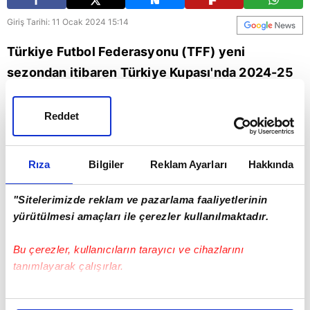
Giriş Tarihi: 11 Ocak 2024 15:14
Türkiye Futbol Federasyonu (TFF) yeni
sezondan itibaren Türkiye Kupası'nda 2024-25
sezonundan itibaren format değişikliğine
gidileceğini açıkladı. İşte detaylar...
Reddet
Futbol
Türkiye
TFF
Türkiye Futbol Federasyonu
Rıza
Bilgiler
Reklam Ayarları
Hakkında
"Sitelerimizde reklam ve pazarlama faaliyetlerinin
yürütülmesi amaçları ile çerezler kullanılmaktadır.
Bu çerezler, kullanıcıların tarayıcı ve cihazlarını
tanımlayarak çalışırlar.
Bu çerezlere izin vermeniz halinde sizlere özel