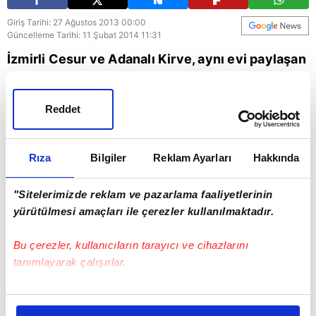
Giriş Tarihi: 27 Ağustos 2013 00:00
Güncelleme Tarihi: 11 Şubat 2014 11:31
İzmirli Cesur ve Adanalı Kirve, aynı evi paylaşan
iki tıp fakültesi öğrencisidir. Karakterleri taban
tabana zıt olan iki arkadaşın tek ortak noktaları
Reddet
derslerle ve okulla pek ilgilerinin olmamasıdır.
Rıza
Bilgiler
Reklam Ayarları
Hakkında
"Sitelerimizde reklam ve pazarlama faaliyetlerinin
yürütülmesi amaçları ile çerezler kullanılmaktadır.
Bu çerezler, kullanıcıların tarayıcı ve cihazlarını
tanımlayarak çalışırlar.
Bu çerezlere izin vermeniz halinde sizlere özel
kişiselleştirilmiş reklamlar sunabilir, sayfalarımızda sizlere