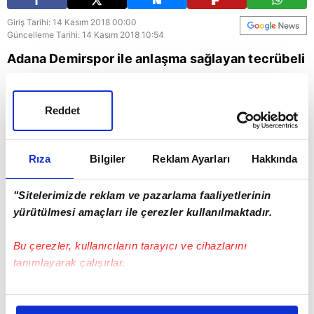
Giriş Tarihi: 14 Kasım 2018 00:00
Güncelleme Tarihi: 14 Kasım 2018 10:54
Adana Demirspor ile anlaşma sağlayan tecrübeli
teknik direktör Yılmaz Vural, A Spor'a özel
açıklamalarda bulundu.
Reddet
Spor
Fenerbahçe
Rıza
Bilgiler
Reklam Ayarları
Hakkında
"Sitelerimizde reklam ve pazarlama faaliyetlerinin
yürütülmesi amaçları ile çerezler kullanılmaktadır.
Bu çerezler, kullanıcıların tarayıcı ve cihazlarını
tanımlayarak çalışırlar.
Bu çerezlere izin vermeniz halinde sizlere özel
kişiselleştirilmiş reklamlar sunabilir, sayfalarımızda sizlere