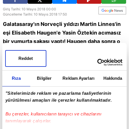
Giriş Tarihi: 10 Mayıs 2018 00:00
Güncelleme Tarihi: 10 Mayıs 2018 17:50
Galatasaray'ın Norveçli yıldızı Martin Linnes'in
eşi Elisabeth Haugen'e Yasin Öztekin acımasız
bir yumurta şakası yaptı! Haugen daha sonra o
anların videosunu "Nasıl intikam alırım, bilen var
mı?" mesajıyla sosyal medya hesabından
Reddet
paylaştı.
Rıza
Bilgiler
Reklam Ayarları
Hakkında
Fenerbahçe
"Sitelerimizde reklam ve pazarlama faaliyetlerinin
yürütülmesi amaçları ile çerezler kullanılmaktadır.
Bu çerezler, kullanıcıların tarayıcı ve cihazlarını
tanımlayarak çalışırlar.