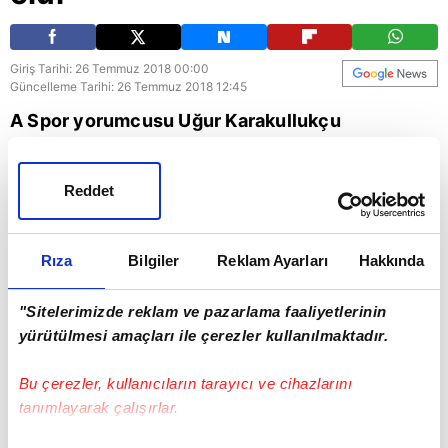
Giriş Tarihi: 26 Temmuz 2018 00:00
Güncelleme Tarihi: 26 Temmuz 2018 12:45
A Spor yorumcusu Uğur Karakullukçu
Beşiktaş'ın yeni transferi Enzo Roco'yu
değerlendirdi. Uğur Karakullukçu, yeni
Reddet
transferin 3. stoper olacağını söyledi.
Rıza
Bilgiler
Reklam Ayarları
Hakkında
Spor
Beşiktaş
"Sitelerimizde reklam ve pazarlama faaliyetlerinin
yürütülmesi amaçları ile çerezler kullanılmaktadır.
Bu çerezler, kullanıcıların tarayıcı ve cihazlarını
tanımlayarak çalışırlar.