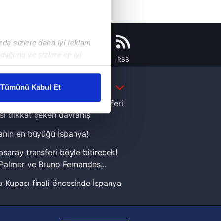
ızda sizlere daha iyi reklam
duğunu ve sizlere en iyi
Instagram
Flipboard
Youtube
RSS
liyetlerimizi karşılamak
DAHA FAZLA
Tümünü Kabul Et
ar gösterilmeyecektir."
e Yamal'dan Dünya Kupası zaferi
sı dikkat çeken davranış
çerezler kullanılmaktadır. Bu
nın en büyüğü İspanya!
u hizmetlerinin sunulması
i ve sizlere yönelik
asaray transferi böyle bitirecek!
nılacaktır.
Palmer ve Bruno Fernandes...
 Kupası finali öncesinde İspanya
kin detaylı bilgi için Ayarlar
sinde can sıkan gelişme!
FIFA Dünya Kupası'nı kazanana
ak ve sitemizde ilgili