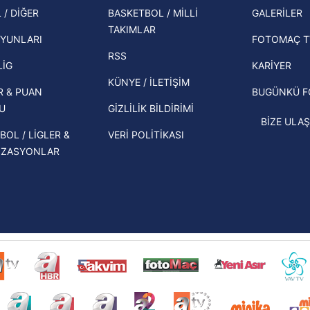
şampi
 / DİĞER
BASKETBOL / MİLLİ
GALERİLER
 çerezlerle ilgili bilgi almak için lütfen
tıklayınız
.
İspanya-Arjantin finalinin ardından dış
TAKIMLAR
Herna
basından gündem olan manşetler!
YUNLARI
FOTOMAÇ T
ekipl
RSS
Beşiktaş'ın UEFA Avrupa Ligi'nde 3. Ön
direk
LİG
KARİYER
Eleme Turu muhtemel rakipleri belli
KÜNYE / İLETİŞİM
R & PUAN
BUGÜNKÜ 
oldu!
U
GİZLİLİK BİLDİRİMİ
BİZE ULAŞ
BOL / LİGLER &
VERİ POLİTİKASI
İZASYONLAR