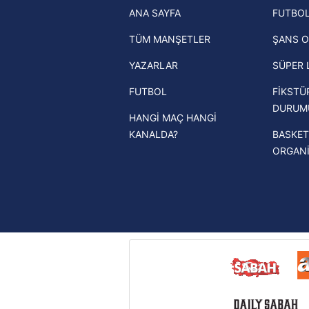
ANA SAYFA
FUTBOL
haberleri
mevzuata uygun olarak kullanılan
TÜM MANŞETLER
ŞANS O
Trendyol Süper Lig haberleri
YAZARLAR
SÜPER 
Ziraat Türkiye Kupası haberleri
FUTBOL
FİKSTÜ
UEFA Şampiyonlar Ligi haberleri
DURUM
HANGİ MAÇ HANGİ
UEFA Avrupa Ligi haberleri
KANALDA?
BASKET
UEFA Konferans Ligi haberleri
ORGAN