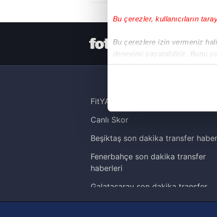
Bu çerezler, kullanıcıların tara
HER YERDE
Bu çerezlere izin vermeniz halin
deneyimi yaşatabiliriz. Bunu y
içerikleri sunabilmek adına el
noktasında tek gelir kalemimiz 
Her halükârda, kullanıcılar, bu 
FitYAŞA
Canlı Skor
Sizlere daha iyi bir hizmet sun
çerezler vasıtasıyla çeşitli kiş
Beşiktaş son dakika transfer haber
amacıyla kullanılmaktadır. Diğer
Fenerbahçe son dakika transfer
reklam/pazarlama faaliyetlerinin
haberleri
Çerezlere ilişkin tercihlerinizi 
Galatasaray son dakika transfer
butonuna tıklayabilir,
Çerez Bi
haberleri
Trabzonspor son dakika transfer
6698 sayılı Kişisel Verilerin 