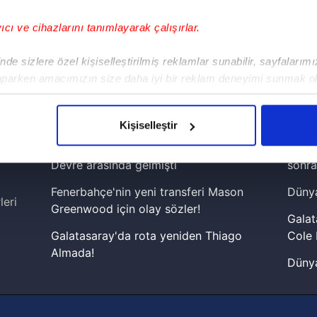
yıcı ve cihazlarını tanımlayarak çalışırlar.
!
de sizlere özel kişiselleştirilmiş reklamlar sunabilir, sayfalarım
aparken amacımızın size daha iyi bir reklam deneyimi sunmak ol
iPhone
Android
iPad
Facebook
X
NSosyal
imizden gelen çabayı gösterdiğimizi ve bu noktada, reklamların ma
olduğunu sizlere hatırlatmak isteriz.
Kişiselleştir
çerezlere izin vermedikleri takdirde, kullanıcılara hedefli reklaml
Fenerbahçe'de sürpriz ayrılık ihtimali!
Lamin
Devre arasında gelmişti
sonra
abilmek için İnternet Sitemizde kendimize ve üçüncü kişilere ait 
Fenerbahçe'nin yeni transferi Mason
Dünya
isel verileriniz işlenmekte olup gerekli olan çerezler bilgi toplum
leri
Greenwood için olay sözler!
 çerezler, sitemizin daha işlevsel kılınması ve kişiselleştirilmes
Galat
 yapılması, amaçlarıyla sınırlı olarak açık rızanız dahilinde kulla
Galatasaray'da rota yeniden Thiago
Cole 
Almada!
Dünya
aşağıda yer alan panel vasıtasıyla belirleyebilirsiniz. Çerezlere iliş
Fenerbahçe'nin Şampiyonlar Ligi'nde
cephe
lgilendirme Metnimizi
ziyaret edebilirsiniz.
muhtemel rakibi belli oldu! Gornik
2026 
Zabrze'yi elerlerse...
Korunması Kanunu uyarınca hazırlanmış Aydınlatma Metnimizi okum