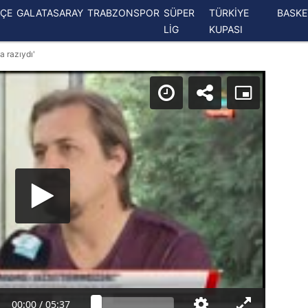
ÇE
GALATASARAY
TRABZONSPOR
SÜPER
TÜRKİYE
BASK
LİG
KUPASI
 razıydı'
00:00
/
05:37