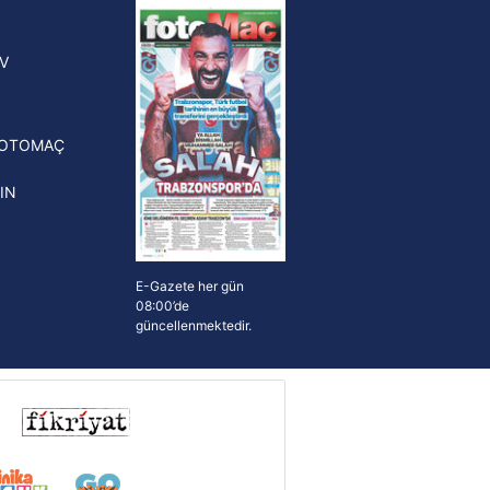
yonluk yüzüğü verilecek
n Crespo, Meksika Ligi
V
erinden Atlas'ın yeni teknik
törü oldu
FOTOMAÇ
IN
E-Gazete her gün
08:00’de
güncellenmektedir.