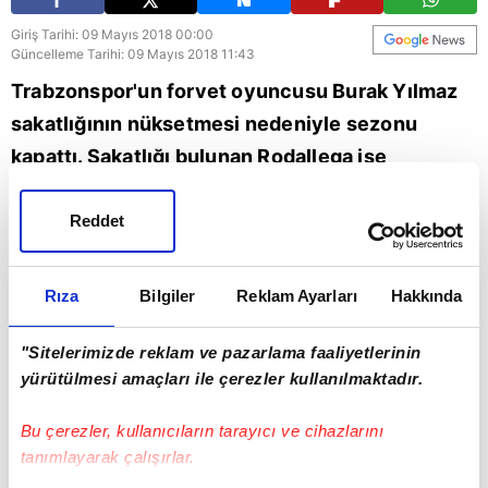
Giriş Tarihi: 09 Mayıs 2018 00:00
Güncelleme Tarihi: 09 Mayıs 2018 11:43
Trabzonspor'un forvet oyuncusu Burak Yılmaz
sakatlığının nüksetmesi nedeniyle sezonu
kapattı. Sakatlığı bulunan Rodallega ise
Bursaspor maçında forma giyemeyecek.
Fotomaç muhabiri Yunus Emre Sel,
Reddet
Trabzonspor'da yaşanan son gelişmeleri aktardı.
Rıza
Bilgiler
Reklam Ayarları
Hakkında
Trabzonspor
"Sitelerimizde reklam ve pazarlama faaliyetlerinin
yürütülmesi amaçları ile çerezler kullanılmaktadır.
Bu çerezler, kullanıcıların tarayıcı ve cihazlarını
tanımlayarak çalışırlar.