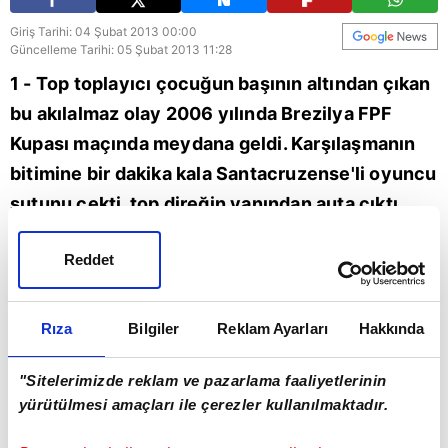
Giriş Tarihi: 04 Şubat 2013 00:00
Güncelleme Tarihi: 05 Şubat 2013 11:28
1 - Top toplayıcı çocuğun başının altından çıkan
bu akılalmaz olay 2006 yılında Brezilya FPF
Kupası maçında meydana geldi. Karşılaşmanın
bitimine bir dakika kala Santacruzense'li oyuncu
şutunu çekti, top direğin yanından auta çıktı
ama top toplayıcı çocuk kaşla göz arasında topu
Reddet
kaleye yuvarlayınca maçın kadın hakemi Silvia
Regina de Oliveira golü verdi. Doğal olarak, 1-1
bitten karşılaşmanın ardından De Oliveira ve yan
Rıza
Bilgiler
Reklam Ayarları
Hakkında
hakem hakkında soruşturma başlatıldı ve iki
"Sitelerimizde reklam ve pazarlama faaliyetlerinin
hakem uzun süre görev yapamadı.
yürütülmesi amaçları ile çerezler kullanılmaktadır.