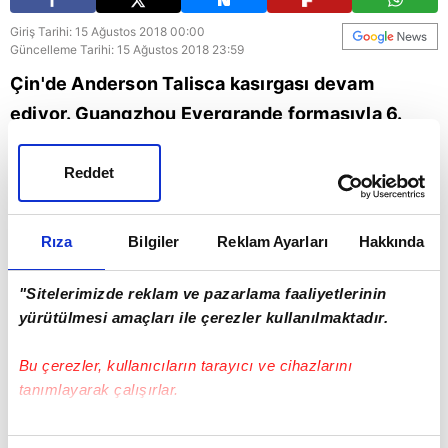
Giriş Tarihi: 15 Ağustos 2018 00:00
Güncelleme Tarihi: 15 Ağustos 2018 23:59
Çin'de Anderson Talisca kasırgası devam
ediyor. Guangzhou Evergrande formasıyla 6.
maçına çıkan Brezilyalı, 7. golünü Henan Jianye
ağlarına bıraktı
Reddet
Çin
Talisca
Rıza
Bilgiler
Reklam Ayarları
Hakkında
"Sitelerimizde reklam ve pazarlama faaliyetlerinin
yürütülmesi amaçları ile çerezler kullanılmaktadır.
Bu çerezler, kullanıcıların tarayıcı ve cihazlarını
tanımlayarak çalışırlar.
Bu çerezlere izin vermeniz halinde sizlere özel