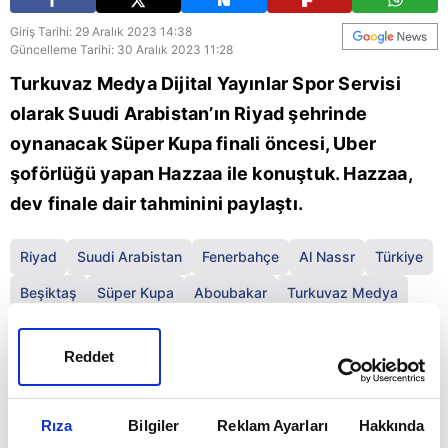
Giriş Tarihi: 29 Aralık 2023 14:38
Güncelleme Tarihi: 30 Aralık 2023 11:28
Turkuvaz Medya Dijital Yayınlar Spor Servisi
olarak Suudi Arabistan’ın Riyad şehrinde
oynanacak Süper Kupa finali öncesi, Uber
şoförlüğü yapan Hazzaa ile konuştuk. Hazzaa,
dev finale dair tahminini paylaştı.
Riyad
Suudi Arabistan
Fenerbahçe
Al Nassr
Türkiye
Beşiktaş
Süper Kupa
Aboubakar
Turkuvaz Medya
Adı Hazzaa 32 yaşında.
Riyad
'da Uber şoförü
Reddet
olarak çalışıyor. Galatasaray ve
Fenerbahçe
takımlarını duyduğunu ve bu akşamki
Süper Kupa
Rıza
Bilgiler
Reklam Ayarları
Hakkında
Finali'nde kazanan tarafın Galatasaray olacağını