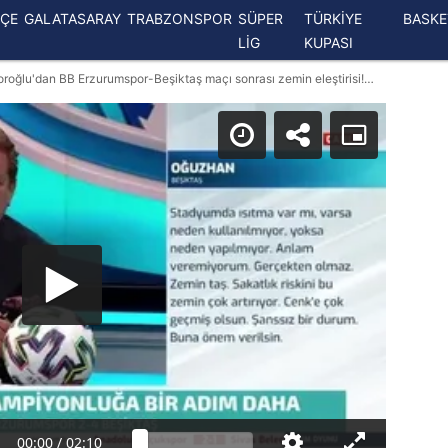
ÇE
GALATASARAY
TRABZONSPOR
SÜPER
TÜRKİYE
BASK
LİG
KUPASI
Son dakika spor haberleri: Erman Toroğlu'dan BB Erzurumspor-Beşiktaş maçı sonrası zemin eleştirisi! "Önce sahayı düzeltin"
00:00
/
02:10