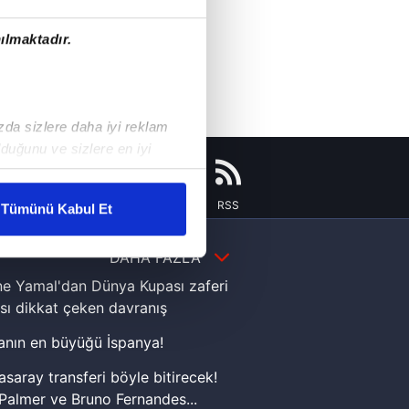
ılmaktadır.
ızda sizlere daha iyi reklam
duğunu ve sizlere en iyi
liyetlerimizi karşılamak
Instagram
Flipboard
Youtube
RSS
Tümünü Kabul Et
ar gösterilmeyecektir."
DAHA FAZLA
çerezler kullanılmaktadır. Bu
e Yamal'dan Dünya Kupası zaferi
u hizmetlerinin sunulması
sı dikkat çeken davranış
i ve sizlere yönelik
nın en büyüğü İspanya!
nılacaktır.
asaray transferi böyle bitirecek!
kin detaylı bilgi için Ayarlar
Palmer ve Bruno Fernandes...