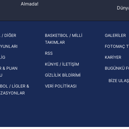
lgilendirme Metnimizi
ziyaret edebilirsiniz.
Almada!
Dünya
Fenerbahçe'nin Şampiyonlar Ligi'nde
cephe
Korunması Kanunu uyarınca hazırlanmış Aydınlatma Metnimizi okum
muhtemel rakibi belli oldu! Gornik
 çerezlerle ilgili bilgi almak için lütfen
tıklayınız
.
2026 
Zabrze'yi elerlerse...
şampi
 / DİĞER
BASKETBOL / MİLLİ
GALERİLER
İspanya-Arjantin finalinin ardından dış
TAKIMLAR
Herna
basından gündem olan manşetler!
YUNLARI
FOTOMAÇ T
ekipl
RSS
Beşiktaş'ın UEFA Avrupa Ligi'nde 3. Ön
direk
LİG
KARİYER
Eleme Turu muhtemel rakipleri belli
KÜNYE / İLETİŞİM
R & PUAN
BUGÜNKÜ 
oldu!
U
GİZLİLİK BİLDİRİMİ
BİZE ULAŞ
BOL / LİGLER &
VERİ POLİTİKASI
İZASYONLAR