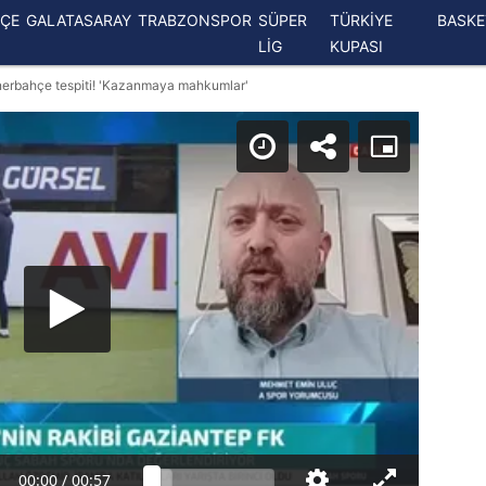
ÇE
GALATASARAY
TRABZONSPOR
SÜPER
TÜRKİYE
BASK
LİG
KUPASI
enerbahçe tespiti! 'Kazanmaya mahkumlar'
00:00
/
00:57