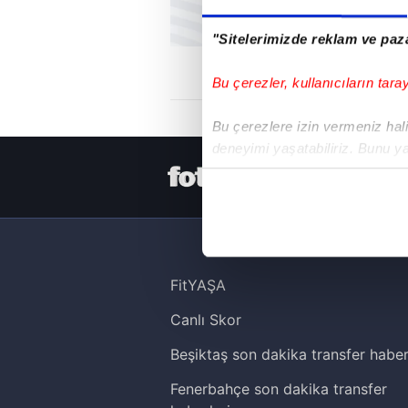
"Sitelerimizde reklam ve paza
Bu çerezler, kullanıcıların tara
Bu çerezlere izin vermeniz halin
deneyimi yaşatabiliriz. Bunu y
içerikleri sunabilmek adına el
HER YERDE
noktasında tek gelir kalemimiz 
Her halükârda, kullanıcılar, bu 
Sizlere daha iyi bir hizmet sun
FitYAŞA
çerezler vasıtasıyla çeşitli kiş
Canlı Skor
amacıyla kullanılmaktadır. Diğer
reklam/pazarlama faaliyetlerinin
Beşiktaş son dakika transfer haber
Fenerbahçe son dakika transfer
Çerezlere ilişkin tercihlerinizi 