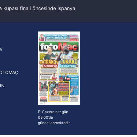
 Kupası finali öncesinde İspanya
sinde can sıkan gelişme!
ak ve sitemizde ilgili
FIFA Dünya Kupası'nı kazanana
yonluk yüzüğü verilecek
n Crespo, Meksika Ligi
V
erinden Atlas'ın yeni teknik
törü oldu
FOTOMAÇ
IN
E-Gazete her gün
08:00’de
güncellenmektedir.