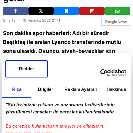
Giriş Tarihi: 19 Temmuz 2023 21:11
Son dakika spor haberleri: Adı bir süredir
Beşiktaş ile anılan Lyanco transferinde mutlu
sona ulaşıldı. Oyuncu, siyah-beyazlılar için
İstanbul'a geldi. Lyanco, geçtiğimiz sezon
Southampton formasıyla 30 resmi maça çıkan
Reddet
Lyanco Vojnovic bu karşılaşmalarda 1 gol, 2
asistlik katkı sağladı.
Rıza
Bilgiler
Reklam Ayarları
Hakkında
Spor
Beşiktaş
İstanbul
"Sitelerimizde reklam ve pazarlama faaliyetlerinin
yürütülmesi amaçları ile çerezler kullanılmaktadır.
Bu çerezler, kullanıcıların tarayıcı ve cihazlarını