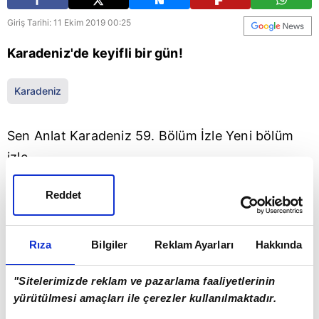
Giriş Tarihi: 11 Ekim 2019 00:25
Karadeniz'de keyifli bir gün!
Karadeniz
Sen Anlat Karadeniz 59. Bölüm İzle Yeni bölüm
izle
Tahir'le Nefes kızları için alışverişe çıkarlar. Keyifli
Reddet
başlayan alışveriş Nefes'in içinden çıkan pazarlık
canavarıyla ilginç bir hal alır. Mustafa, Asiye'yle
Rıza
Bilgiler
Reklam Ayarları
Hakkında
nikah tazeleyerek hülle meselesini sonsuza kadar
kapatır. Tarık babasının emri doğrultusunda
"Sitelerimizde reklam ve pazarlama faaliyetlerinin
Mercan'la buluşmak zorunda kalır. Karşısında hiç
yürütülmesi amaçları ile çerezler kullanılmaktadır.
tahmin etmediği bir Mercan vardır.