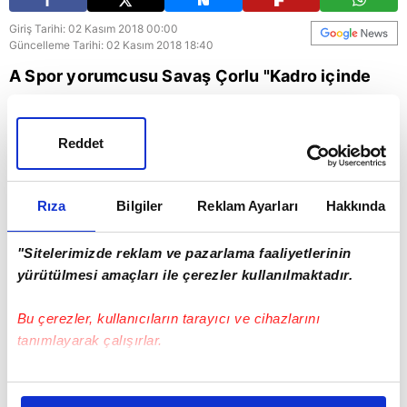
Giriş Tarihi: 02 Kasım 2018 00:00
Güncelleme Tarihi: 02 Kasım 2018 18:40
A Spor yorumcusu Savaş Çorlu "Kadro içinde
sürprizler görebiliriz. Derbide Donk forvet olarak
çıkabilir." dedi.
Reddet
Galatasaray
Spor
Rıza
Bilgiler
Reklam Ayarları
Hakkında
"Sitelerimizde reklam ve pazarlama faaliyetlerinin
yürütülmesi amaçları ile çerezler kullanılmaktadır.
Bu çerezler, kullanıcıların tarayıcı ve cihazlarını
tanımlayarak çalışırlar.
Bu çerezlere izin vermeniz halinde sizlere özel
kişiselleştirilmiş reklamlar sunabilir, sayfalarımızda sizlere