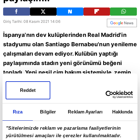
Giriş Tarihi: 08 Kasım 2021 14:06
İspanya'nın dev kulüplerinden Real Madrid'in
stadyumu olan Santiago Bernabeu'nun yenileme
çalışmaları devam ediyor. Kulübün yaptığı
paylaşımında stadın yeni görünümü beğeni
topladı. Yeni nesil çim bakım sistemiyle, zemin
paçralanacak ve 35 metre derinlikteki bir
Reddet
depoda saklanabilecek. Çalışmaları bittikten
sonra Santiago Bernabeu, tenis ve basketbol
maçlarına, konserlere, fuarlara ve birçok farklı
Rıza
Bilgiler
Reklam Ayarları
Hakkında
etkinliğe de ev sahipliği yapabilecek. Toplam
"Sitelerimizde reklam ve pazarlama faaliyetlerinin
maliyet ise yaklaşık 800 milyon euroya
yürütülmesi amaçları ile çerezler kullanılmaktadır.
ulaşacak.