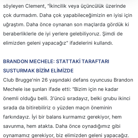
söyleyen Clement, "İkincilik veya üçüncülük üzerinde
takdirde, kullanıcılara hedefli reklamlar
gösterilmeyecektir."
çok durmadım. Daha çok yapabileceğimizin en iyisi için
uğraştım. Daha önce oynanan son maçlarda gördük ki
Sizlere daha iyi bir hizmet sunabilmek için İnternet
beraberliklerle de iyi yerlere gelebiliyoruz. Şimdi de
Sitemizde kendimize ve üçüncü kişilere ait çerezler
elimizden geleni yapacağız" ifadelerini kullandı.
kullanılmaktadır. Bu çerezler vasıtasıyla çeşitli kişisel
verileriniz işlenmekte olup gerekli olan çerezler bilgi
toplumu hizmetlerinin sunulması amacıyla
BRANDON MECHELE: STATTAKİ TARAFTARI
kullanılmaktadır. Diğer çerezler, sitemizin daha işlevsel
SUSTURMAK BİZİM ELİMİZDE
kılınması ve kişiselleştirilmesi ve sizlere yönelik
Club Brugge'nin 26 yaşındaki defans oyuncusu Brandon
reklam/pazarlama faaliyetlerinin yapılması, amaçlarıyla
sınırlı olarak açık rızanız dahilinde kullanılacaktır.
Mechele ise şunları ifade etti: "Bizim için ne kadar
önemli olduğu belli. 3'üncü sıradayız, belki grubu ikinci
Çerezlere ilişkin tercihlerinizi aşağıda yer alan panel
sırada da bitirebiliriz o yüzden maçın öneminin
vasıtasıyla belirleyebilirsiniz. Çerezlere ilişkin detaylı bilgi
farkındayız. İyi bir balans kurmamız gerekiyor, hem
için Ayarlar butonuna tıklayabilir,
Çerez Bilgilendirme
Metnimizi
ziyaret edebilirsiniz.
savunma, hem atakta. Daha önce oynadığımız gibi
oynamamız gerekiyor, biz elimizden geleni yapacağız.