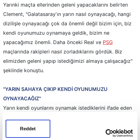
Yarınki maçta ellerinden geleni yapacaklarını belirten
Clement, "Galatasaray'ın yarın nasıl oynayacağı, hangi
dizilişle oynayacağı çok da önemli değil bizim için, biz
kendi oyunumuzu oynamaya geldik, bizim ne
yapacağımız önemli. Daha önceki Real ve
PSG
maçlarında rakipleri nasıl zorladıklarını gördük. Biz
elimizden geleni yapıp istediğimizi almaya çalışacağız"
şeklinde konuştu.
"YARIN SAHAYA ÇIKIP KENDİ OYUNUMUZU
OYNAYACAĞIZ"
Yarın kendi oyunlarını oynamak istediklerini ifade eden
Philippe Clement, "Olumsuzluklara, sorunlara
odaklanmıyorum. Ne tür tehlikeler oluşacağına
Reddet
odaklanmak istemiyorum. Neleri daha iyi yapabiliriz,