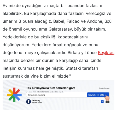
6698 sayılı Kişisel Verilerin Korunması Kanunu uyarınca
Evimizde oynadığımız maçta bir puandan fazlasını
hazırlanmış Aydınlatma Metnimizi okumak ve sitemizde
alabilirdik. Bu karşılaşmada daha fazlasını vereceğiz ve
ilgili mevzuata uygun olarak kullanılan çerezlerle ilgili bilgi
almak için lütfen
tıklayınız
.
umarım 3 puanı alacağız. Babel, Falcao ve Andone, üçü
de önemli oyuncu ama Galatasaray, büyük bir takım.
Yedekleriyle de bu eksikliği kapatacaklarını
düşünüyorum. Yedeklere fırsat doğacak ve bunu
değerlendirmeye çalışacaklardır. Birkaç yıl önce
Beşiktaş
maçında benzer bir durumla karşılaşıp saha içinde
iletişim kuramaz hale gelmiştik. Stattaki taraftarı
susturmak da yine bizim elimizde."