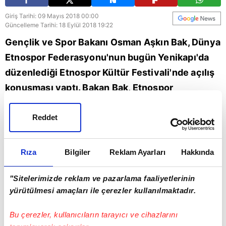
Giriş Tarihi: 09 Mayıs 2018 00:00
Güncelleme Tarihi: 18 Eylül 2018 19:22
Gençlik ve Spor Bakanı Osman Aşkın Bak, Dünya
Etnospor Federasyonu'nun bugün Yenikapı'da
düzenlediği Etnospor Kültür Festivali'nde açılış
konuşması yaptı. Bakan Bak, Etnospor
Festivalinin ilerleyen zamanlarda daha da
gelişeceğini, sporcu sayısının artacağını söyledi
Reddet
ve "At bineceğiz, kılıç kuşanacağız, hep beraber
eğleneceğiz" dedi.
Rıza
Bilgiler
Reklam Ayarları
Hakkında
Spor
Osman Aşkın Bak
"Sitelerimizde reklam ve pazarlama faaliyetlerinin
yürütülmesi amaçları ile çerezler kullanılmaktadır.
Bu çerezler, kullanıcıların tarayıcı ve cihazlarını