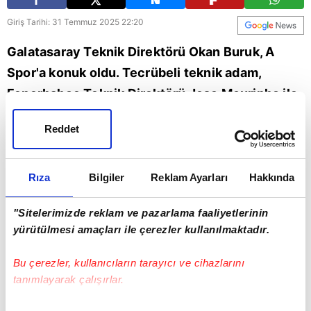
Giriş Tarihi: 31 Temmuz 2025 22:20
Galatasaray Teknik Direktörü Okan Buruk, A
Spor'a konuk oldu. Tecrübeli teknik adam,
Fenerbahçe Teknik Direktörü Jose Mourinho ile
ilgili dikkat çeken ifadeler kullandı.
Reddet
Jose Mourinho
Fenerbahçe
Okan Buruk
Galatasaray
A Spor
Rıza
Bilgiler
Reklam Ayarları
Hakkında
"Sitelerimizde reklam ve pazarlama faaliyetlerinin
yürütülmesi amaçları ile çerezler kullanılmaktadır.
Bu çerezler, kullanıcıların tarayıcı ve cihazlarını
tanımlayarak çalışırlar.