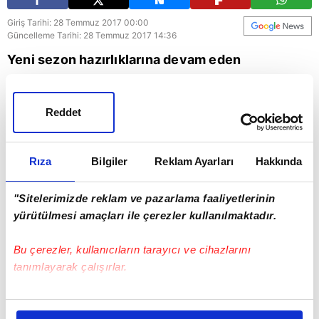
Giriş Tarihi: 28 Temmuz 2017 00:00
Güncelleme Tarihi: 28 Temmuz 2017 14:36
Yeni sezon hazırlıklarına devam eden
Barcelona'ya yeni transfer Semedo ve Neymar
antrenmanda kavga etti..
Reddet
Neymar
Rıza
Bilgiler
Reklam Ayarları
Hakkında
"Sitelerimizde reklam ve pazarlama faaliyetlerinin
yürütülmesi amaçları ile çerezler kullanılmaktadır.
Bu çerezler, kullanıcıların tarayıcı ve cihazlarını
tanımlayarak çalışırlar.
Bu çerezlere izin vermeniz halinde sizlere özel
kişiselleştirilmiş reklamlar sunabilir, sayfalarımızda sizlere