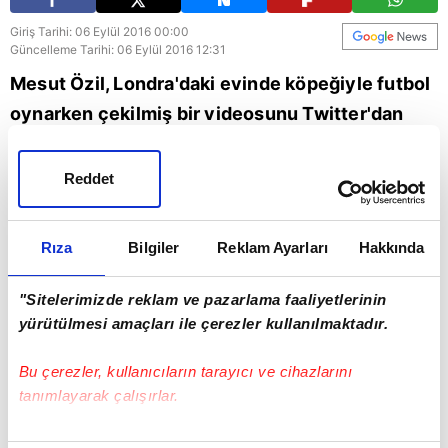
Giriş Tarihi: 06 Eylül 2016 00:00
Güncelleme Tarihi: 06 Eylül 2016 12:31
Mesut Özil, Londra'daki evinde köpeğiyle futbol
oynarken çekilmiş bir videosunu Twitter'dan
paylaştı. Özil köpeğiyle ilgili şu ifadeleri
kullandı: "Görünüşe göre köpeğimin tekniği
Reddet
bayağı iyiymiş"
Rıza
Bilgiler
Reklam Ayarları
Hakkında
"Sitelerimizde reklam ve pazarlama faaliyetlerinin
yürütülmesi amaçları ile çerezler kullanılmaktadır.
Bu çerezler, kullanıcıların tarayıcı ve cihazlarını
tanımlayarak çalışırlar.
Bu çerezlere izin vermeniz halinde sizlere özel