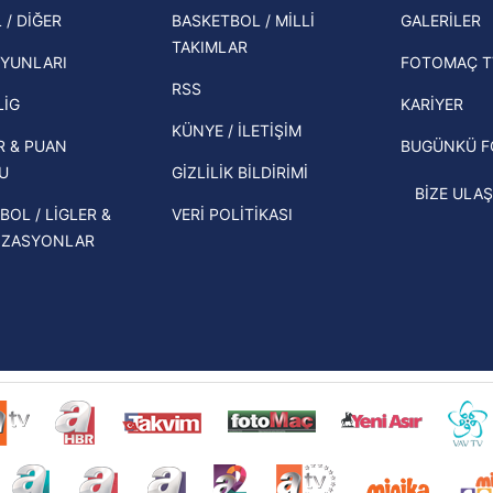
şampi
 / DİĞER
BASKETBOL / MİLLİ
GALERİLER
 çerezlerle ilgili bilgi almak için lütfen
tıklayınız
.
İspanya-Arjantin finalinin ardından dış
TAKIMLAR
Herna
basından gündem olan manşetler!
YUNLARI
FOTOMAÇ T
ekipl
RSS
Beşiktaş'ın UEFA Avrupa Ligi'nde 3. Ön
direk
LİG
KARİYER
Eleme Turu muhtemel rakipleri belli
KÜNYE / İLETİŞİM
R & PUAN
BUGÜNKÜ 
oldu!
U
GİZLİLİK BİLDİRİMİ
BİZE ULAŞ
BOL / LİGLER &
VERİ POLİTİKASI
İZASYONLAR