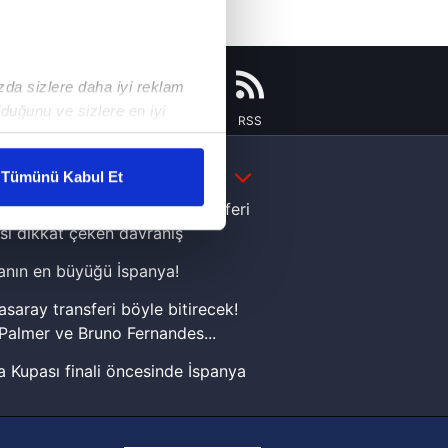
ızda sizlere daha iyi reklam
duğunu ve sizlere en iyi
Instagram
Flipboard
Youtube
RSS
liyetlerimizi karşılamak
DAHA FAZLA
Tümünü Kabul Et
ar gösterilmeyecektir."
e Yamal'dan Dünya Kupası zaferi
sı dikkat çeken davranış
çerezler kullanılmaktadır. Bu
nın en büyüğü İspanya!
u hizmetlerinin sunulması
i ve sizlere yönelik
asaray transferi böyle bitirecek!
nılacaktır.
Palmer ve Bruno Fernandes...
 Kupası finali öncesinde İspanya
kin detaylı bilgi için Ayarlar
sinde can sıkan gelişme!
FIFA Dünya Kupası'nı kazanana
ak ve sitemizde ilgili