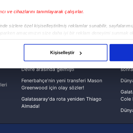
yıcı ve cihazlarını tanımlayarak çalışırlar.
!
de sizlere özel kişiselleştirilmiş reklamlar sunabilir, sayfalarım
aparken amacımızın size daha iyi bir reklam deneyimi sunmak ol
iPhone
Android
iPad
Facebook
X
NSosyal
imizden gelen çabayı gösterdiğimizi ve bu noktada, reklamların ma
olduğunu sizlere hatırlatmak isteriz.
Kişiselleştir
çerezlere izin vermedikleri takdirde, kullanıcılara hedefli reklaml
Fenerbahçe'de sürpriz ayrılık ihtimali!
Lamin
Devre arasında gelmişti
sonra
abilmek için İnternet Sitemizde kendimize ve üçüncü kişilere ait 
Fenerbahçe'nin yeni transferi Mason
Dünya
isel verileriniz işlenmekte olup gerekli olan çerezler bilgi toplum
leri
Greenwood için olay sözler!
 çerezler, sitemizin daha işlevsel kılınması ve kişiselleştirilmes
Galat
 yapılması, amaçlarıyla sınırlı olarak açık rızanız dahilinde kulla
Galatasaray'da rota yeniden Thiago
Cole 
Almada!
Dünya
aşağıda yer alan panel vasıtasıyla belirleyebilirsiniz. Çerezlere iliş
Fenerbahçe'nin Şampiyonlar Ligi'nde
cephe
lgilendirme Metnimizi
ziyaret edebilirsiniz.
muhtemel rakibi belli oldu! Gornik
2026 
Zabrze'yi elerlerse...
Korunması Kanunu uyarınca hazırlanmış Aydınlatma Metnimizi okum