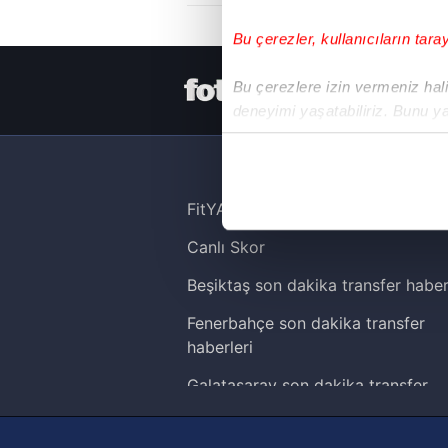
Bu çerezler, kullanıcıların tara
HER YERDE
Bu çerezlere izin vermeniz halin
deneyimi yaşatabiliriz. Bunu y
içerikleri sunabilmek adına el
noktasında tek gelir kalemimiz 
Her halükârda, kullanıcılar, bu 
FitYAŞA
Canlı Skor
Sizlere daha iyi bir hizmet sun
çerezler vasıtasıyla çeşitli kiş
Beşiktaş son dakika transfer haber
amacıyla kullanılmaktadır. Diğer
Fenerbahçe son dakika transfer
reklam/pazarlama faaliyetlerinin
haberleri
Çerezlere ilişkin tercihlerinizi 
Galatasaray son dakika transfer
butonuna tıklayabilir,
Çerez Bi
haberleri
Trabzonspor son dakika transfer
6698 sayılı Kişisel Verilerin 