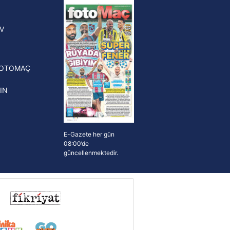
yonluk yüzüğü verilecek
n Crespo, Meksika Ligi
V
erinden Atlas'ın yeni teknik
törü oldu
FOTOMAÇ
IN
E-Gazete her gün
08:00’de
güncellenmektedir.