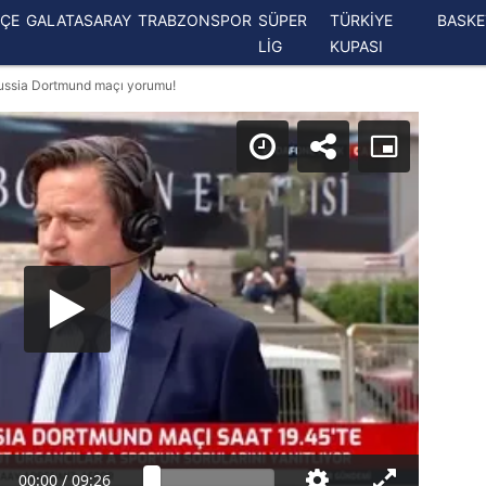
ÇE
GALATASARAY
TRABZONSPOR
SÜPER
TÜRKİYE
BASK
LİG
KUPASI
russia Dortmund maçı yorumu!
00:00
/
09:26