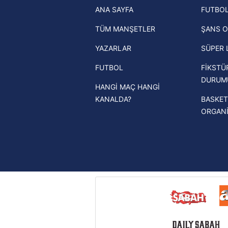
ANA SAYFA
FUTBOL
haberleri
mevzuata uygun olarak kullanılan
TÜM MANŞETLER
ŞANS O
Trendyol Süper Lig haberleri
YAZARLAR
SÜPER 
Ziraat Türkiye Kupası haberleri
FUTBOL
FİKSTÜ
UEFA Şampiyonlar Ligi haberleri
DURUM
HANGİ MAÇ HANGİ
UEFA Avrupa Ligi haberleri
KANALDA?
BASKET
UEFA Konferans Ligi haberleri
ORGAN