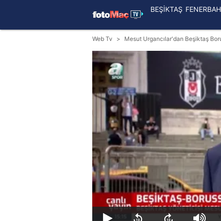
BEŞİKTAŞ
FENERBAH
Web Tv
Mesut Urgancılar'dan Beşiktaş Bo