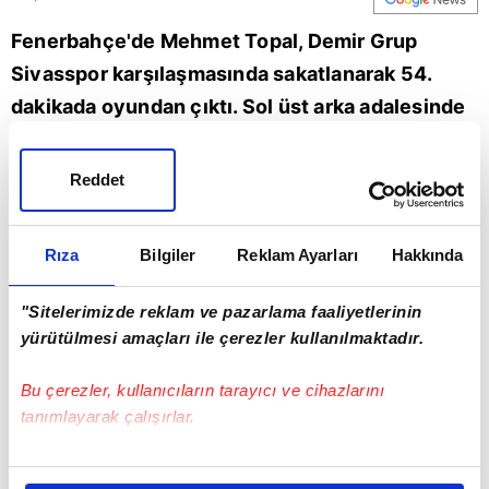
Fenerbahçe'de Mehmet Topal, Demir Grup
Sivasspor karşılaşmasında sakatlanarak 54.
dakikada oyundan çıktı. Sol üst arka adalesinde
kısmi yırtık tespit edilen tecrübeli futbolcu, 2
hafta sahalardan uzak kalacak.
Reddet
Fenerbahçe
Sivasspor
Rıza
Bilgiler
Reklam Ayarları
Hakkında
"Sitelerimizde reklam ve pazarlama faaliyetlerinin
yürütülmesi amaçları ile çerezler kullanılmaktadır.
Bu çerezler, kullanıcıların tarayıcı ve cihazlarını
tanımlayarak çalışırlar.
Bu çerezlere izin vermeniz halinde sizlere özel