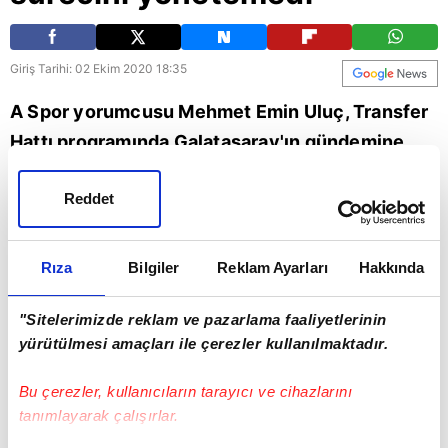
Giriş Tarihi: 02 Ekim 2020 18:35
A Spor yorumcusu Mehmet Emin Uluç, Transfer
Hattı programında Galatasaray'ın gündemine
dair flaş açıklamalarda bulundu. Uluç,
Reddet
"Galatasaray yönetimi Onyekuru sürecini iyi
yönetemedi." ifadelerini kullandı. | Son dakika
Galatasaray haberleri
Rıza
Bilgiler
Reklam Ayarları
Hakkında
"Sitelerimizde reklam ve pazarlama faaliyetlerinin
yürütülmesi amaçları ile çerezler kullanılmaktadır.
Bu çerezler, kullanıcıların tarayıcı ve cihazlarını
tanımlayarak çalışırlar.