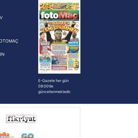
yonluk yüzüğü verilecek
n Crespo, Meksika Ligi
V
erinden Atlas'ın yeni teknik
törü oldu
FOTOMAÇ
IN
E-Gazete her gün
08:00’de
güncellenmektedir.