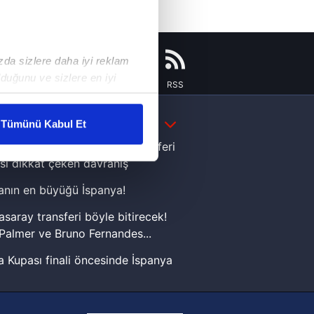
ızda sizlere daha iyi reklam
duğunu ve sizlere en iyi
Instagram
Flipboard
Youtube
RSS
liyetlerimizi karşılamak
DAHA FAZLA
Tümünü Kabul Et
ar gösterilmeyecektir."
e Yamal'dan Dünya Kupası zaferi
sı dikkat çeken davranış
çerezler kullanılmaktadır. Bu
nın en büyüğü İspanya!
u hizmetlerinin sunulması
i ve sizlere yönelik
asaray transferi böyle bitirecek!
nılacaktır.
Palmer ve Bruno Fernandes...
 Kupası finali öncesinde İspanya
kin detaylı bilgi için Ayarlar
sinde can sıkan gelişme!
FIFA Dünya Kupası'nı kazanana
ak ve sitemizde ilgili