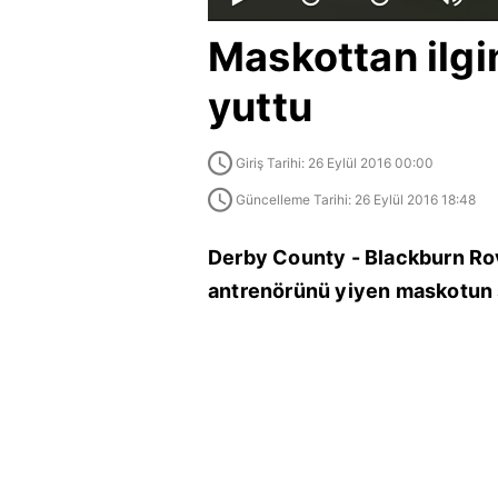
Maskottan ilgi
yuttu
Giriş Tarihi: 26 Eylül 2016 00:00
Güncelleme Tarihi: 26 Eylül 2016 18:48
Derby County - Blackburn Rov
antrenörünü yiyen maskotun ş