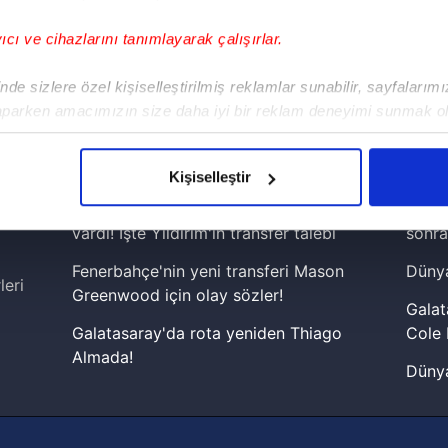
yıcı ve cihazlarını tanımlayarak çalışırlar.
!
de sizlere özel kişiselleştirilmiş reklamlar sunabilir, sayfalarım
aparken amacımızın size daha iyi bir reklam deneyimi sunmak ol
iPhone
Android
iPad
Facebook
X
NSosyal
imizden gelen çabayı gösterdiğimizi ve bu noktada, reklamların ma
olduğunu sizlere hatırlatmak isteriz.
Kişiselleştir
çerezlere izin vermedikleri takdirde, kullanıcılara hedefli reklaml
Fenerbahçeli yıldız prensipte anlaşmaya
Lamin
vardı! İşte Yıldırım'ın transfer talebi
sonra
abilmek için İnternet Sitemizde kendimize ve üçüncü kişilere ait 
Fenerbahçe'nin yeni transferi Mason
Dünya
isel verileriniz işlenmekte olup gerekli olan çerezler bilgi toplum
leri
Greenwood için olay sözler!
 çerezler, sitemizin daha işlevsel kılınması ve kişiselleştirilmes
Galat
 yapılması, amaçlarıyla sınırlı olarak açık rızanız dahilinde kulla
Galatasaray'da rota yeniden Thiago
Cole 
Almada!
Dünya
aşağıda yer alan panel vasıtasıyla belirleyebilirsiniz. Çerezlere iliş
Fenerbahçe'nin Şampiyonlar Ligi'nde
cephe
lgilendirme Metnimizi
ziyaret edebilirsiniz.
muhtemel rakibi belli oldu! Gornik
2026 
Zabrze'yi elerlerse...
Korunması Kanunu uyarınca hazırlanmış Aydınlatma Metnimizi okum