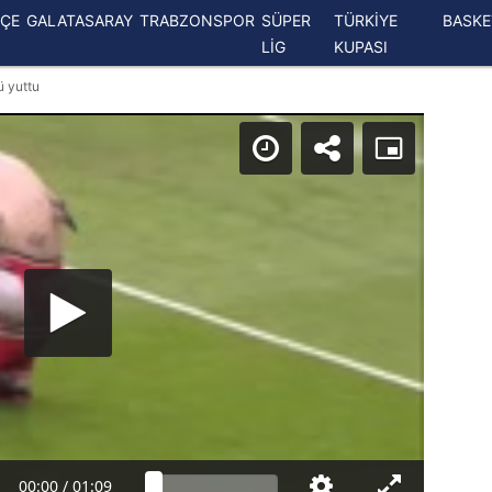
ÇE
GALATASARAY
TRABZONSPOR
SÜPER
TÜRKİYE
BASK
LİG
KUPASI
ü yuttu
00:00
/
01:09