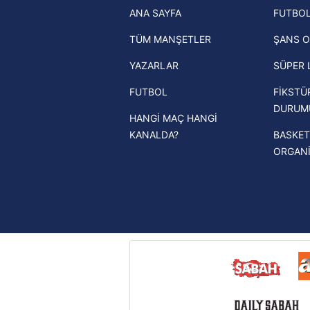
ANA SAYFA
FUTBOL
haberleri
mevzuata uygun olarak kullanılan
TÜM MANŞETLER
ŞANS O
Trendyol Süper Lig haberleri
YAZARLAR
SÜPER 
Ziraat Türkiye Kupası haberleri
FUTBOL
FİKSTÜ
UEFA Şampiyonlar Ligi haberleri
DURUM
HANGİ MAÇ HANGİ
UEFA Avrupa Ligi haberleri
KANALDA?
BASKET
UEFA Konferans Ligi haberleri
ORGAN