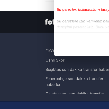
Bu çerezler, kullanıcıların tara
HER YERDE
Bu çerezlere izin vermeniz halin
deneyimi yaşatabiliriz. Bunu y
içerikleri sunabilmek adına el
noktasında tek gelir kalemimiz 
Her halükârda, kullanıcılar, bu 
FitYAŞA
Canlı Skor
Sizlere daha iyi bir hizmet sun
çerezler vasıtasıyla çeşitli kiş
Beşiktaş son dakika transfer haber
amacıyla kullanılmaktadır. Diğer
Fenerbahçe son dakika transfer
reklam/pazarlama faaliyetlerinin
haberleri
Çerezlere ilişkin tercihlerinizi 
Galatasaray son dakika transfer
butonuna tıklayabilir,
Çerez Bi
haberleri
Trabzonspor son dakika transfer
6698 sayılı Kişisel Verilerin 