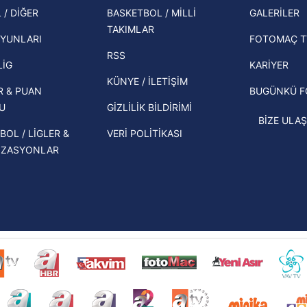
şampi
 / DİĞER
BASKETBOL / MİLLİ
GALERİLER
 çerezlerle ilgili bilgi almak için lütfen
tıklayınız
.
İspanya-Arjantin finalinin ardından dış
TAKIMLAR
Herna
basından gündem olan manşetler!
YUNLARI
FOTOMAÇ T
ekipl
RSS
Beşiktaş'ın UEFA Avrupa Ligi'nde 3. Ön
direk
LİG
KARİYER
Eleme Turu muhtemel rakipleri belli
KÜNYE / İLETİŞİM
R & PUAN
BUGÜNKÜ 
oldu!
U
GİZLİLİK BİLDİRİMİ
BİZE ULAŞ
BOL / LİGLER &
VERİ POLİTİKASI
İZASYONLAR