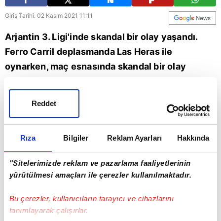
Giriş Tarihi: 02 Kasım 2021 11:11
Arjantin 3. Ligi'inde skandal bir olay yaşandı.
Ferro Carril deplasmanda Las Heras ile
oynarken, maç esnasında skandal bir olay
yaşandı. Ferro Carril Teknik direktörü Mauricio
Romero, silahla vuruldu. Yapılan bu saldırıda
Reddet
Romero yaralanırken, oyuncular sahayı terk
ettiler. Saldırının sebebi, tribündeki gerginliği
Rıza
Bilgiler
Reklam Ayarları
Hakkında
artmasından kaynaklandığı belirtilirken Ferro
Carril Oeste Kulübü teknik direktörü Mauricio
"Sitelerimizde reklam ve pazarlama faaliyetlerinin
Romero'nun sağlık durumunun iyi olduğunu
yürütülmesi amaçları ile çerezler kullanılmaktadır.
açıkladı. İşte o görüntüler...
Bu çerezler, kullanıcıların tarayıcı ve cihazlarını
tanımlayarak çalışırlar.
Futbol