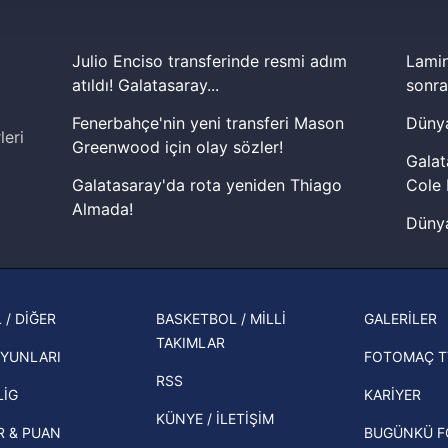
 çerezler, sitemizin daha işlevsel kılınması ve kişiselleştirilmes
 yapılması, amaçlarıyla sınırlı olarak açık rızanız dahilinde kulla
Julio Enciso transferinde resmi adım
Lamin
aşağıda yer alan panel vasıtasıyla belirleyebilirsiniz. Çerezlere iliş
atıldı! Galatasaray...
sonra
lgilendirme Metnimizi
ziyaret edebilirsiniz.
Fenerbahçe'nin yeni transferi Mason
Dünya
leri
Greenwood için olay sözler!
Korunması Kanunu uyarınca hazırlanmış Aydınlatma Metnimizi okum
Galat
 çerezlerle ilgili bilgi almak için lütfen
tıklayınız
.
Galatasaray'da rota yeniden Thiago
Cole 
Almada!
Dünya
Fenerbahçe'nin Şampiyonlar Ligi'nde
cephe
muhtemel rakibi belli oldu! Gornik
2026 
Zabrze'yi elerlerse...
şampi
 / DİĞER
BASKETBOL / MİLLİ
GALERİLER
İspanya-Arjantin finalinin ardından dış
TAKIMLAR
Herna
basından gündem olan manşetler!
YUNLARI
FOTOMAÇ T
ekipl
RSS
Beşiktaş'ın UEFA Avrupa Ligi'nde 3. Ön
direk
LİG
KARİYER
Eleme Turu muhtemel rakipleri belli
KÜNYE / İLETİŞİM
R & PUAN
BUGÜNKÜ 
oldu!