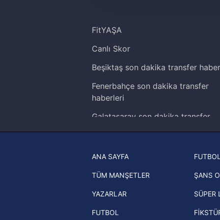
amacıyla kullanılmaktadır. Diğer
reklam/pazarlama faaliyetlerinin
FitYAŞA
Çerezlere ilişkin tercihlerinizi 
Canlı Skor
butonuna tıklayabilir,
Çerez Bi
Beşiktaş son dakika transfer haber
6698 sayılı Kişisel Verilerin 
mevzuata uygun olarak kullanılan
Fenerbahçe son dakika transfer
haberleri
Galatasaray son dakika transfer
haberleri
Trabzonspor son dakika transfer
ANA SAYFA
FUTBOL
haberleri
TÜM MANŞETLER
ŞANS O
Trendyol Süper Lig haberleri
YAZARLAR
SÜPER 
Ziraat Türkiye Kupası haberleri
FUTBOL
FİKSTÜ
UEFA Şampiyonlar Ligi haberleri