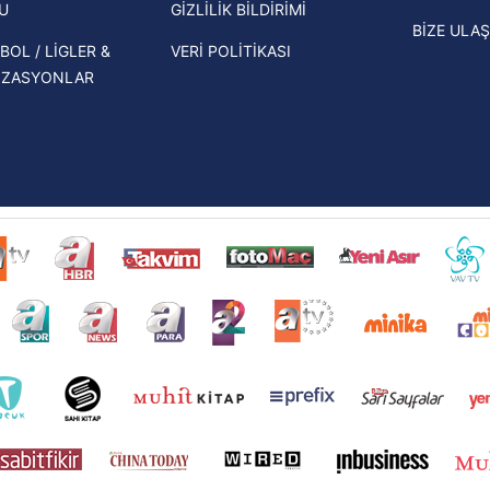
U
GİZLİLİK BİLDİRİMİ
BİZE ULAŞ
BOL / LİGLER &
VERİ POLİTİKASI
İZASYONLAR