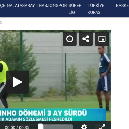
ÇE
GALATASARAY
TRABZONSPOR
SÜPER
TÜRKİYE
BASK
LİG
KUPASI
dü
00:00
/
00:35