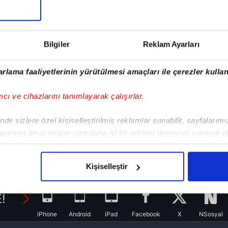
anamayan Lyon, lider Paris Saint-Germain'in
r alıyor.
Bilgiler
Reklam Ayarları
rlama faaliyetlerinin yürütülmesi amaçları ile çerezler kullan
yıcı ve cihazlarını tanımlayarak çalışırlar.
de sizlere özel kişiselleştirilmiş reklamlar sunabilir, sayfalarım
aparken amacımızın size daha iyi bir reklam deneyimi sunmak ol
imizden gelen çabayı gösterdiğimizi ve bu noktada, reklamların ma
olduğunu sizlere hatırlatmak isteriz.
Kişiselleştir
çerezlere izin vermedikleri takdirde, kullanıcılara hedefli reklaml
!
abilmek için İnternet Sitemizde kendimize ve üçüncü kişilere ait 
iPhone
Android
iPad
Facebook
X
NSosyal
isel verileriniz işlenmekte olup gerekli olan çerezler bilgi toplum