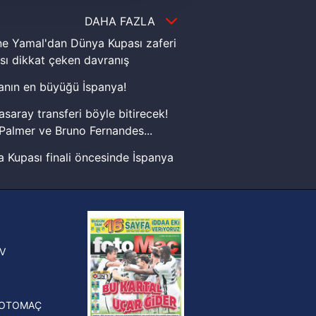
i ve sizlere yönelik
nılacaktır.
DAHA FAZLA
e Yamal'dan Dünya Kupası zaferi
kin detaylı bilgi için Ayarlar
sı dikkat çeken davranış
nın en büyüğü İspanya!
ak ve sitemizde ilgili
asaray transferi böyle bitirecek!
Palmer ve Bruno Fernandes...
 Kupası finali öncesinde İspanya
sinde can sıkan gelişme!
FIFA Dünya Kupası'nı kazanana
yonluk yüzüğü verilecek
n Crespo, Meksika Ligi
V
erinden Atlas'ın yeni teknik
törü oldu
FOTOMAÇ