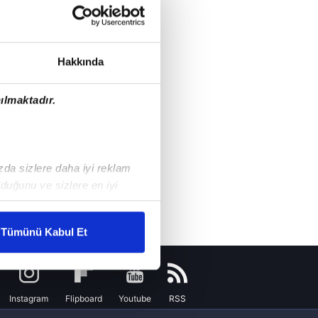
Hakkında
ılmaktadır.
ızda sizlere daha iyi reklam
duğunu ve sizlere en iyi
liyetlerimizi karşılamak
Tümünü Kabul Et
ar gösterilmeyecektir."
çerezler kullanılmaktadır. Bu
Instagram
Flipboard
Youtube
RSS
u hizmetlerinin sunulması