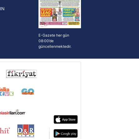
IN
E-Gazete her gün
08:00’de
güncellenmektedir.