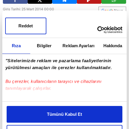
Giriş Tarihi: 25 Mart 2014 00:00
Güncelleme Tarihi: 25 Mart 2014 09:44
Reddet
Rıza
Bilgiler
Reklam Ayarları
Hakkında
"Sitelerimizde reklam ve pazarlama faaliyetlerinin
yürütülmesi amaçları ile çerezler kullanılmaktadır.
Bu çerezler, kullanıcıların tarayıcı ve cihazlarını
tanımlayarak çalışırlar.
Bu çerezlere izin vermeniz halinde sizlere özel
kişiselleştirilmiş reklamlar sunabilir, sayfalarımızda sizlere
Tümünü Kabul Et
daha iyi reklam deneyimi yaşatabiliriz. Bunu yaparken
amacımızın size daha iyi bir reklam deneyimi sunmak