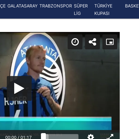
ÇE
GALATASARAY
TRABZONSPOR
SÜPER
TÜRKİYE
BASK
LİG
KUPASI
00:00
/
01:17