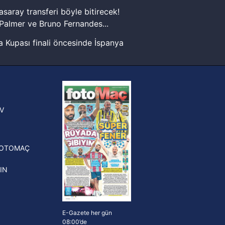
asaray transferi böyle bitirecek!
Palmer ve Bruno Fernandes...
 Kupası finali öncesinde İspanya
sinde can sıkan gelişme!
FIFA Dünya Kupası'nı kazanana
yonluk yüzüğü verilecek
n Crespo, Meksika Ligi
V
erinden Atlas'ın yeni teknik
törü oldu
FOTOMAÇ
IN
E-Gazete her gün
08:00’de