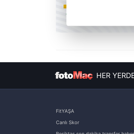
noktasında tek gelir kalemimiz 
Her halükârda, kullanıcılar, bu 
Sizlere daha iyi bir hizmet sun
çerezler vasıtasıyla çeşitli kiş
amacıyla kullanılmaktadır. Diğer
reklam/pazarlama faaliyetlerinin
Çerezlere ilişkin tercihlerinizi 
HER YERDE
butonuna tıklayabilir,
Çerez Bi
6698 sayılı Kişisel Verilerin 
mevzuata uygun olarak kullanılan
FitYAŞA
Canlı Skor
Beşiktaş son dakika transfer haber