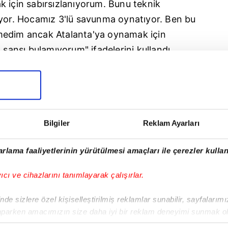
k için sabırsızlanıyorum. Bunu teknik
iyor. Hocamız
3'lü
savunma oynatıyor. Ben bu
tmedim ancak A
talanta'ya
oynamak için
 şansı bulamıyorum" ifadelerini kullandı.
izlemeyen 30 yaşındaki oyuncunun devre
eşmesini
fesh
etme ihtimali olduğu kaydedildi.
cak ayında K
jaer
için yeniden devreye
Bilgiler
Reklam Ayarları
 Volkan Demirel, geçtiğimiz hafta İ
talya'ya
rlama faaliyetlerinin yürütülmesi amaçları ile çerezler kullan
çını izlemişti. Çizme basını, Volkan'ın
yıcı ve cihazlarını tanımlayarak çalışırlar.
aer
ile transfer görüşmesi yaptığını yazmıştı.
de sizlere özel kişiselleştirilmiş reklamlar sunabilir, sayfalarım
aparken amacımızın size daha iyi bir reklam deneyimi sunmak ol
imizden gelen çabayı gösterdiğimizi ve bu noktada, reklamların ma