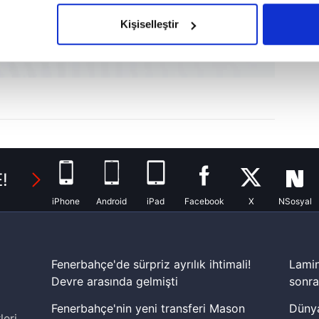
olduğunu sizlere hatırlatmak isteriz.
Kişiselleştir
çerezlere izin vermedikleri takdirde, kullanıcılara hedefli reklaml
abilmek için İnternet Sitemizde kendimize ve üçüncü kişilere ait 
isel verileriniz işlenmekte olup gerekli olan çerezler bilgi toplum
 çerezler, sitemizin daha işlevsel kılınması ve kişiselleştirilmes
 yapılması, amaçlarıyla sınırlı olarak açık rızanız dahilinde kulla
aşağıda yer alan panel vasıtasıyla belirleyebilirsiniz. Çerezlere iliş
!
lgilendirme Metnimizi
ziyaret edebilirsiniz.
iPhone
Android
iPad
Facebook
X
NSosyal
Korunması Kanunu uyarınca hazırlanmış Aydınlatma Metnimizi okum
 çerezlerle ilgili bilgi almak için lütfen
tıklayınız
.
Fenerbahçe'de sürpriz ayrılık ihtimali!
Lamin
Devre arasında gelmişti
sonra
Fenerbahçe'nin yeni transferi Mason
Dünya
leri