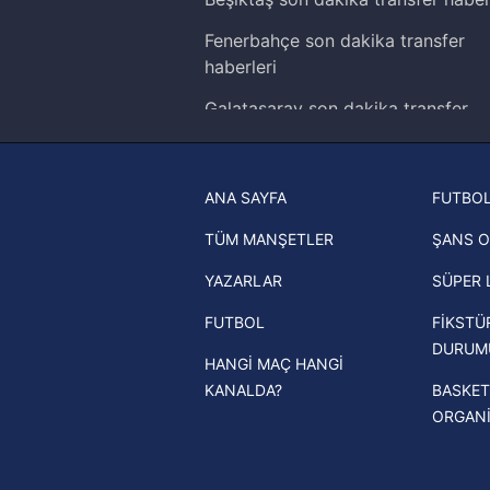
Fenerbahçe son dakika transfer
haberleri
Galatasaray son dakika transfer
haberleri
Trabzonspor son dakika transfer
ANA SAYFA
FUTBOL
haberleri
TÜM MANŞETLER
ŞANS O
Trendyol Süper Lig haberleri
YAZARLAR
SÜPER 
Ziraat Türkiye Kupası haberleri
FUTBOL
FİKSTÜ
UEFA Şampiyonlar Ligi haberleri
DURUM
HANGİ MAÇ HANGİ
UEFA Avrupa Ligi haberleri
KANALDA?
BASKET
UEFA Konferans Ligi haberleri
ORGAN