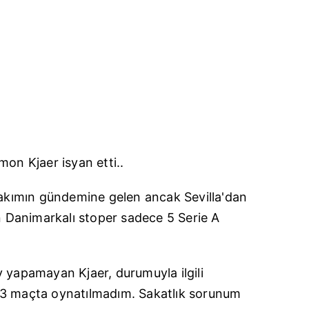
imon
K
jaer
isyan etti..
 takımın gündemine gelen ancak S
evilla'dan
en Danimarkalı stoper sadece 5 S
erie
A
v yapamayan K
jaer
, durumuyla ilgili
 3 maçta oynatılmadım. Sakatlık sorunum