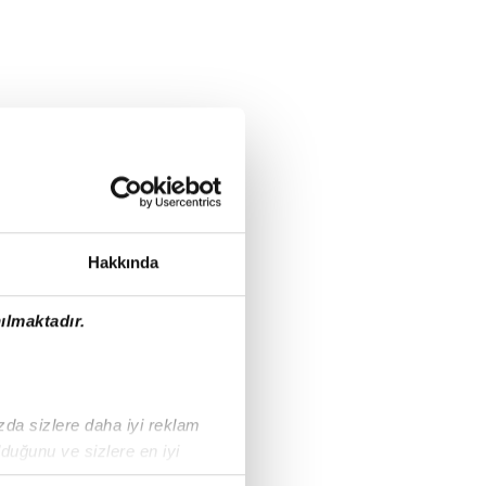
Hakkında
ılmaktadır.
ızda sizlere daha iyi reklam
duğunu ve sizlere en iyi
liyetlerimizi karşılamak