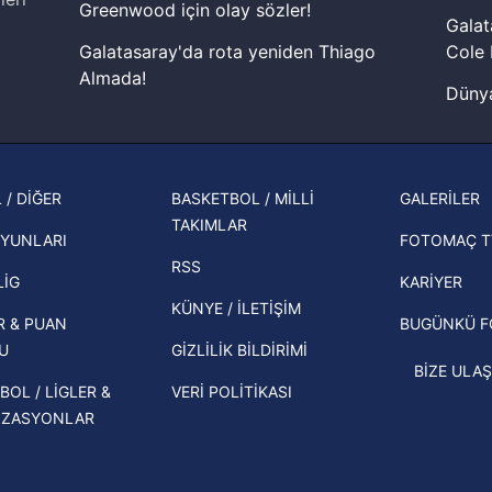
Greenwood için olay sözler!
Galat
Galatasaray'da rota yeniden Thiago
Cole 
Almada!
Dünya
Fenerbahçe'nin Şampiyonlar Ligi'nde
cephe
muhtemel rakibi belli oldu! Gornik
2026 
Zabrze'yi elerlerse...
şampi
 / DİĞER
BASKETBOL / MİLLİ
GALERİLER
İspanya-Arjantin finalinin ardından dış
TAKIMLAR
Herna
basından gündem olan manşetler!
YUNLARI
FOTOMAÇ T
ekipl
RSS
Beşiktaş'ın UEFA Avrupa Ligi'nde 3. Ön
direk
LİG
KARİYER
Eleme Turu muhtemel rakipleri belli
KÜNYE / İLETİŞİM
R & PUAN
BUGÜNKÜ 
oldu!
U
GİZLİLİK BİLDİRİMİ
BİZE ULAŞ
BOL / LİGLER &
VERİ POLİTİKASI
İZASYONLAR