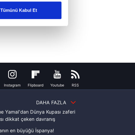
Tümünü Kabul Et
ar gösterilmeyecektir."
çerezler kullanılmaktadır. Bu
u hizmetlerinin sunulması
i ve sizlere yönelik
nılacaktır.
kin detaylı bilgi için Ayarlar
Instagram
Flipboard
Youtube
RSS
ak ve sitemizde ilgili
DAHA FAZLA
e Yamal'dan Dünya Kupası zaferi
sı dikkat çeken davranış
nın en büyüğü İspanya!