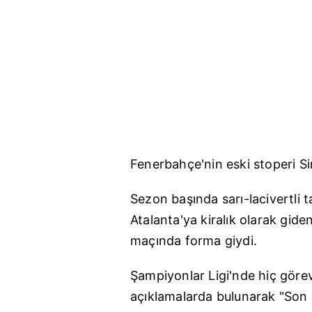
Fenerbahçe'nin
eski stoperi S
Sezon başında sarı-lacivertli
A
talanta'ya
kiralık olarak gid
maçında forma giydi.
Şampiyonlar L
igi'nde
hiç göre
açıklamalarda bulunarak "Son