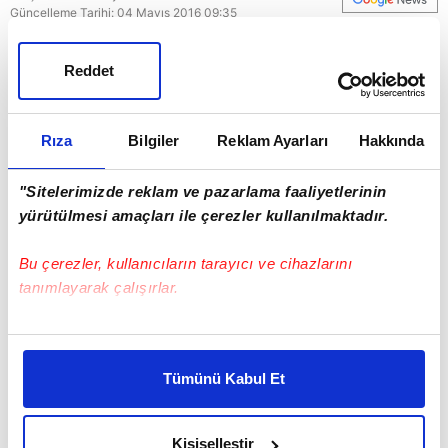
Güncelleme Tarihi: 04 Mayıs 2016 09:35
Reddet
Rıza
Bilgiler
Reklam Ayarları
Hakkında
"Sitelerimizde reklam ve pazarlama faaliyetlerinin
yürütülmesi amaçları ile çerezler kullanılmaktadır.
Bu çerezler, kullanıcıların tarayıcı ve cihazlarını
tanımlayarak çalışırlar.
Bu çerezlere izin vermeniz halinde sizlere özel
kişiselleştirilmiş reklamlar sunabilir, sayfalarımızda sizlere
Tümünü Kabul Et
daha iyi reklam deneyimi yaşatabiliriz. Bunu yaparken
amacımızın size daha iyi bir reklam deneyimi sunmak
olduğunu ve sizlere en iyi içerikleri sunabilmek adına
Kişiselleştir