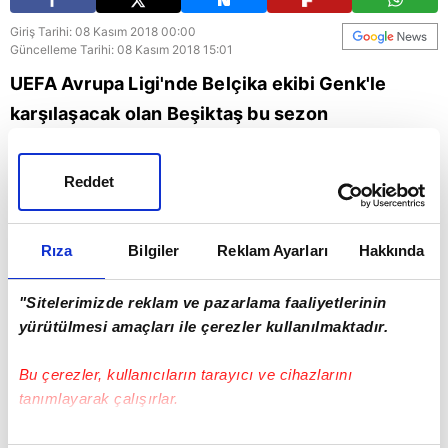
Giriş Tarihi: 08 Kasım 2018 00:00
Güncelleme Tarihi: 08 Kasım 2018 15:01
UEFA Avrupa Ligi'nde Belçika ekibi Genk'le
karşılaşacak olan Beşiktaş bu sezon
deplasmanda sergilediği performansla pek umut
vermiyor.
Reddet
Beşiktaş
UEFA
Rıza
Bilgiler
Reklam Ayarları
Hakkında
"Sitelerimizde reklam ve pazarlama faaliyetlerinin
yürütülmesi amaçları ile çerezler kullanılmaktadır.
Bu çerezler, kullanıcıların tarayıcı ve cihazlarını
tanımlayarak çalışırlar.
Bu çerezlere izin vermeniz halinde sizlere özel