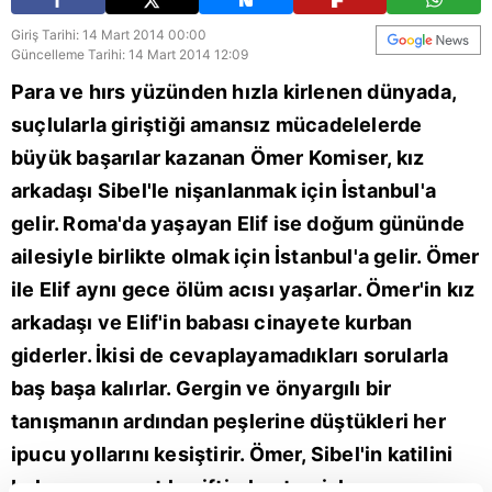
Giriş Tarihi: 14 Mart 2014 00:00
Güncelleme Tarihi: 14 Mart 2014 12:09
Para ve hırs yüzünden hızla kirlenen dünyada,
suçlularla giriştiği amansız mücadelelerde
büyük başarılar kazanan Ömer Komiser, kız
arkadaşı Sibel'le nişanlanmak için İstanbul'a
gelir. Roma'da yaşayan Elif ise doğum gününde
ailesiyle birlikte olmak için İstanbul'a gelir. Ömer
ile Elif aynı gece ölüm acısı yaşarlar. Ömer'in kız
arkadaşı ve Elif'in babası cinayete kurban
giderler. İkisi de cevaplayamadıkları sorularla
baş başa kalırlar. Gergin ve önyargılı bir
tanışmanın ardından peşlerine düştükleri her
ipucu yollarını kesiştirir. Ömer, Sibel'in katilini
bulmaya, ona atılan iftiraları temizlemeye