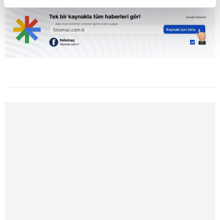
reklamların maliyetlerimizi karşılamak noktasında tek gelir
kalemimiz olduğunu sizlere hatırlatmak isteriz.
Her halükârda, kullanıcılar, bu çerezlere izin vermedikleri
takdirde, kullanıcılara hedefli reklamlar
gösterilmeyecektir."
Sizlere daha iyi bir hizmet sunabilmek için İnternet
Sitemizde kendimize ve üçüncü kişilere ait çerezler
kullanılmaktadır. Bu çerezler vasıtasıyla çeşitli kişisel
verileriniz işlenmekte olup gerekli olan çerezler bilgi
toplumu hizmetlerinin sunulması amacıyla
kullanılmaktadır. Diğer çerezler, sitemizin daha işlevsel
kılınması ve kişiselleştirilmesi ve sizlere yönelik
reklam/pazarlama faaliyetlerinin yapılması, amaçlarıyla
sınırlı olarak açık rızanız dahilinde kullanılacaktır.
Çerezlere ilişkin tercihlerinizi aşağıda yer alan panel
vasıtasıyla belirleyebilirsiniz. Çerezlere ilişkin detaylı bilgi