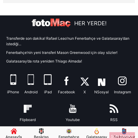
için Ayarlar butonuna tıklayabilir,
Çerez Bilgilendirme
Metnimizi
ziyaret edebilirsiniz.
HER YERDE!
6698 sayılı Kişisel Verilerin Korunması Kanunu uyarınca
hazırlanmış Aydınlatma Metnimizi okumak ve sitemizde
Transferde son dakika! Rafael Leao’nun Fenerbahçe ve Galatasaray’dan
ilgili mevzuata uygun olarak kullanılan çerezlerle ilgili bilgi
istediği...
almak için lütfen
tıklayınız
.
Fenerbahçe’nin yeni transferi Mason Greenwood için olay sözler!
Galatasaray’da rota yeniden Thiago Almada!
iPhone
Android
iPad
Facebook
X
NSosyal
Instagram
Flipboard
Youtube
RSS
SON DAKİKA
Anasayfa
Beşiktaş
Fenerbahçe
Galatasaray
Trabzonspor