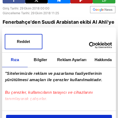
Giriş Tarihi: 29 Ekim 2018 00:00
Güncelleme Tarihi: 29 Ekim 2018 11:25
Fenerbahçe'den Suudi Arabistan ekibi Al Ahli'ye
transfer olan Josef de Souza, kendi isteğiyle
sarı lacivertli takımdan ayrıldığını açıkladı.
Reddet
Fenerbahçe
Rıza
Bilgiler
Reklam Ayarları
Hakkında
"Sitelerimizde reklam ve pazarlama faaliyetlerinin
yürütülmesi amaçları ile çerezler kullanılmaktadır.
Bu çerezler, kullanıcıların tarayıcı ve cihazlarını
tanımlayarak çalışırlar.
Bu çerezlere izin vermeniz halinde sizlere özel
kişiselleştirilmiş reklamlar sunabilir, sayfalarımızda sizlere