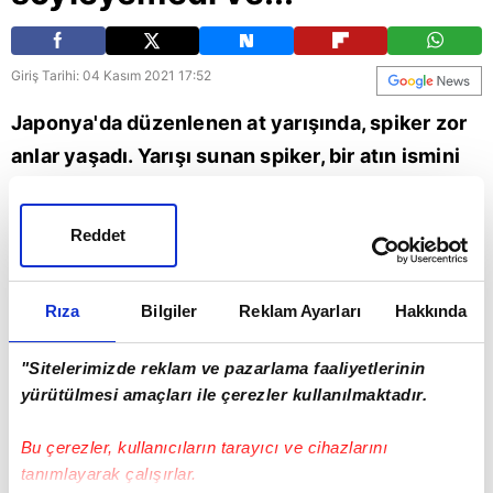
Giriş Tarihi: 04 Kasım 2021 17:52
Japonya'da düzenlenen at yarışında, spiker zor
anlar yaşadı. Yarışı sunan spiker, bir atın ismini
zorlukla okudu. Anlamı 'Erikler de şeftaliler de
şeftalidir' olan atın ismi
Reddet
'Sumomomomomomomomomomo'. 3 yaşındaki
Sumomomomomomomomomomo yarışı 12 .
Rıza
Bilgiler
Reklam Ayarları
Hakkında
sırada tamamladı.
"Sitelerimizde reklam ve pazarlama faaliyetlerinin
yürütülmesi amaçları ile çerezler kullanılmaktadır.
Bu çerezler, kullanıcıların tarayıcı ve cihazlarını
tanımlayarak çalışırlar.