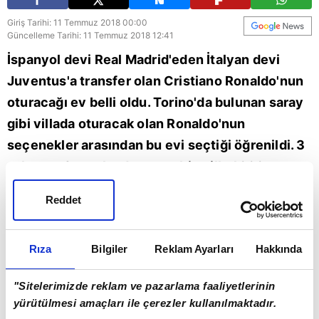
Giriş Tarihi: 11 Temmuz 2018 00:00
Güncelleme Tarihi: 11 Temmuz 2018 12:41
İspanyol devi Real Madrid'eden İtalyan devi
Juventus'a transfer olan Cristiano Ronaldo'nun
oturacağı ev belli oldu. Torino'da bulunan saray
gibi villada oturacak olan Ronaldo'nun
seçenekler arasından bu evi seçtiği öğrenildi. 3
salon ve 8 yatak odasına sahip villa 1000 metre
karelik alan üzerine inşa edilmiş. 44 bin metre
Reddet
karelik arazide bulunan bu villayı daha önce
Zinedine Zidane ve Fabian Cannavaro gibi
Rıza
Bilgiler
Reklam Ayarları
Hakkında
efsane isimler kullanmıştı.
"Sitelerimizde reklam ve pazarlama faaliyetlerinin
Real Madrid
Cristiano Ronaldo
Zinedine Zidane
yürütülmesi amaçları ile çerezler kullanılmaktadır.
Juventus
Torino