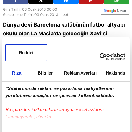
Giriş Tarihi: 03 Ocak 2013 00:00
Güncelleme Tarihi: 03 Ocak 2013 11:46
Dünya devi Barcelona kulübünün futbol altyapı
okulu olan La Masia'da geleceğin Xavi'si,
Messi'si, Iniesta'sı olmaya hazırlanan genç
futbolcuların Katalan ekibinin formasıyla attığı
Reddet
en güzel 50 gol...
Rıza
Bilgiler
Reklam Ayarları
Hakkında
"Sitelerimizde reklam ve pazarlama faaliyetlerinin
yürütülmesi amaçları ile çerezler kullanılmaktadır.
Bu çerezler, kullanıcıların tarayıcı ve cihazlarını
tanımlayarak çalışırlar.
Bu çerezlere izin vermeniz halinde sizlere özel