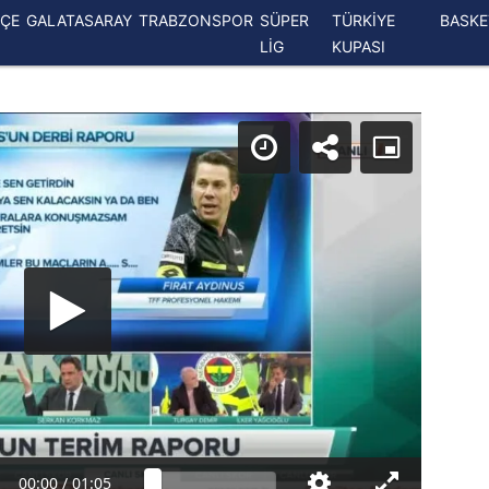
ÇE
GALATASARAY
TRABZONSPOR
SÜPER
TÜRKİYE
BASK
LİG
KUPASI
00:00
/
01:05