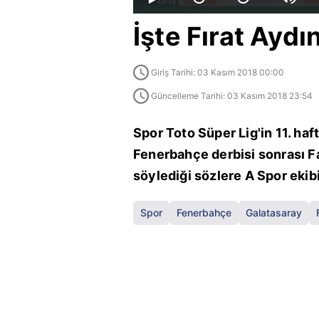
İşte Fırat Aydı
Giriş Tarihi: 03 Kasım 2018 00:00
Güncelleme Tarihi: 03 Kasım 2018 23:54
Spor Toto Süper Lig'in 11. ha
Fenerbahçe derbisi sonrası Fa
söylediği sözlere A Spor ekibi
Spor
Fenerbahçe
Galatasaray