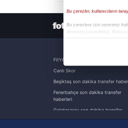
Bu çerezler, kullanıcıların tara
HER YERDE
Bu çerezlere izin vermeniz halin
deneyimi yaşatabiliriz. Bunu y
içerikleri sunabilmek adına el
noktasında tek gelir kalemimiz 
Her halükârda, kullanıcılar, bu 
FitYAŞA
Canlı Skor
Sizlere daha iyi bir hizmet sun
çerezler vasıtasıyla çeşitli kiş
Beşiktaş son dakika transfer haber
amacıyla kullanılmaktadır. Diğer
Fenerbahçe son dakika transfer
reklam/pazarlama faaliyetlerinin
haberleri
Çerezlere ilişkin tercihlerinizi 
Galatasaray son dakika transfer
butonuna tıklayabilir,
Çerez Bi
haberleri
Trabzonspor son dakika transfer
6698 sayılı Kişisel Verilerin 