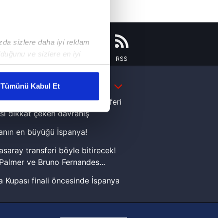
ızda sizlere daha iyi reklam
duğunu ve sizlere en iyi
Instagram
Flipboard
Youtube
RSS
liyetlerimizi karşılamak
DAHA FAZLA
Tümünü Kabul Et
ar gösterilmeyecektir."
e Yamal'dan Dünya Kupası zaferi
sı dikkat çeken davranış
çerezler kullanılmaktadır. Bu
nın en büyüğü İspanya!
u hizmetlerinin sunulması
i ve sizlere yönelik
asaray transferi böyle bitirecek!
nılacaktır.
Palmer ve Bruno Fernandes...
 Kupası finali öncesinde İspanya
kin detaylı bilgi için Ayarlar
sinde can sıkan gelişme!
FIFA Dünya Kupası'nı kazanana
ak ve sitemizde ilgili