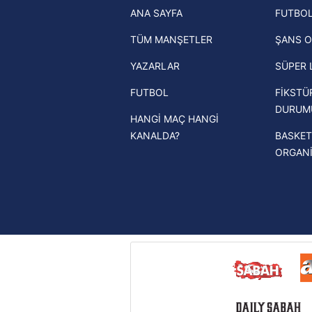
ANA SAYFA
FUTBOL
haberleri
mevzuata uygun olarak kullanılan
TÜM MANŞETLER
ŞANS O
Trendyol Süper Lig haberleri
YAZARLAR
SÜPER 
Ziraat Türkiye Kupası haberleri
FUTBOL
FİKSTÜ
UEFA Şampiyonlar Ligi haberleri
DURUM
HANGİ MAÇ HANGİ
UEFA Avrupa Ligi haberleri
KANALDA?
BASKET
UEFA Konferans Ligi haberleri
ORGAN