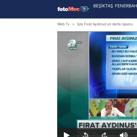
BEŞİKTAŞ
FENERBAH
Web Tv
İşte Fırat Aydınus'un derbi raporu