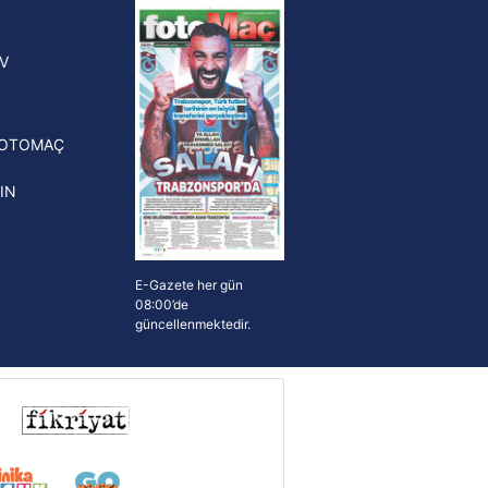
yonluk yüzüğü verilecek
n Crespo, Meksika Ligi
V
erinden Atlas'ın yeni teknik
törü oldu
FOTOMAÇ
IN
E-Gazete her gün
08:00’de
güncellenmektedir.