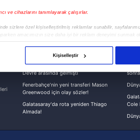
yıcı ve cihazlarını tanımlayarak çalışırlar.
!
de sizlere özel kişiselleştirilmiş reklamlar sunabilir, sayfalarım
aparken amacımızın size daha iyi bir reklam deneyimi sunmak ol
iPhone
Android
iPad
Facebook
X
NSosyal
imizden gelen çabayı gösterdiğimizi ve bu noktada, reklamların ma
olduğunu sizlere hatırlatmak isteriz.
Kişiselleştir
çerezlere izin vermedikleri takdirde, kullanıcılara hedefli reklaml
Fenerbahçe'de sürpriz ayrılık ihtimali!
Lamin
Devre arasında gelmişti
sonra
abilmek için İnternet Sitemizde kendimize ve üçüncü kişilere ait 
Fenerbahçe'nin yeni transferi Mason
Dünya
isel verileriniz işlenmekte olup gerekli olan çerezler bilgi toplum
leri
Greenwood için olay sözler!
 çerezler, sitemizin daha işlevsel kılınması ve kişiselleştirilmes
Galat
 yapılması, amaçlarıyla sınırlı olarak açık rızanız dahilinde kulla
Galatasaray'da rota yeniden Thiago
Cole 
Almada!
Dünya
aşağıda yer alan panel vasıtasıyla belirleyebilirsiniz. Çerezlere iliş
Fenerbahçe'nin Şampiyonlar Ligi'nde
cephe
lgilendirme Metnimizi
ziyaret edebilirsiniz.
muhtemel rakibi belli oldu! Gornik
2026 
Zabrze'yi elerlerse...
Korunması Kanunu uyarınca hazırlanmış Aydınlatma Metnimizi okum