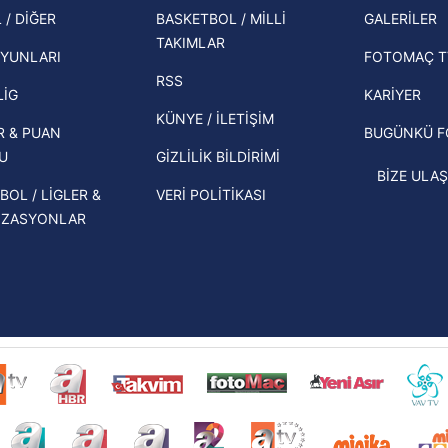
şampi
 / DİĞER
BASKETBOL / MİLLİ
GALERİLER
 çerezlerle ilgili bilgi almak için lütfen
tıklayınız
.
İspanya-Arjantin finalinin ardından dış
TAKIMLAR
Herna
basından gündem olan manşetler!
YUNLARI
FOTOMAÇ T
ekipl
RSS
Beşiktaş'ın UEFA Avrupa Ligi'nde 3. Ön
direk
LİG
KARİYER
Eleme Turu muhtemel rakipleri belli
KÜNYE / İLETİŞİM
R & PUAN
BUGÜNKÜ 
oldu!
U
GİZLİLİK BİLDİRİMİ
BİZE ULAŞ
BOL / LİGLER &
VERİ POLİTİKASI
İZASYONLAR