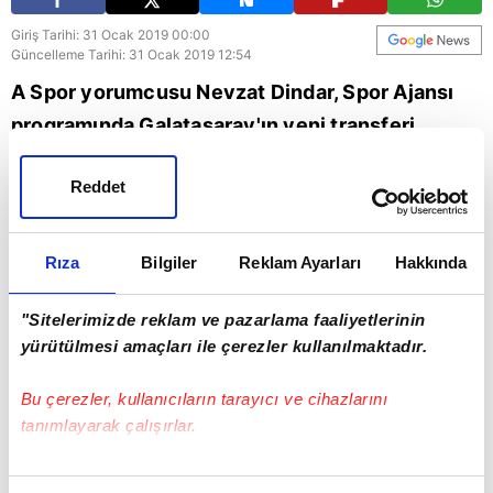
Giriş Tarihi: 31 Ocak 2019 00:00
Güncelleme Tarihi: 31 Ocak 2019 12:54
A Spor yorumcusu Nevzat Dindar, Spor Ajansı
programında Galatasaray'ın yeni transferi
Diagne ile ilgili açıklamalarda bulundu. Dindar,
Reddet
"Galatasaray Diagne'nin bonservisi için
toplamda 11,8 milyon euro verdi." dedi.
Rıza
Bilgiler
Reklam Ayarları
Hakkında
"Sitelerimizde reklam ve pazarlama faaliyetlerinin
yürütülmesi amaçları ile çerezler kullanılmaktadır.
Bu çerezler, kullanıcıların tarayıcı ve cihazlarını
tanımlayarak çalışırlar.
Bu çerezlere izin vermeniz halinde sizlere özel