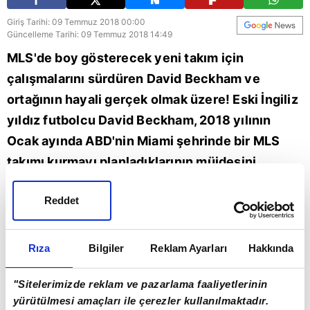
Giriş Tarihi: 09 Temmuz 2018 00:00
Güncelleme Tarihi: 09 Temmuz 2018 14:49
MLS'de boy gösterecek yeni takım için
çalışmalarını sürdüren David Beckham ve
ortağının hayali gerçek olmak üzere! Eski İngiliz
yıldız futbolcu David Beckham, 2018 yılının
Ocak ayında ABD'nin Miami şehrinde bir MLS
takımı kurmayı planladıklarının müjdesini
vermişti. Bu takımın MLS'de mücadele
Reddet
edebilmesi için gerekli yasal sürecin
başlatıldığını belirten David Beckham, Miami'de
büyük bir arazi üzerine stat ve tesis kurmayı
Rıza
Bilgiler
Reklam Ayarları
Hakkında
planladıklarını da açıklamıştı. Bu projenin
"Sitelerimizde reklam ve pazarlama faaliyetlerinin
görüntüleri kısa süre önce futbolseverlerle
yürütülmesi amaçları ile çerezler kullanılmaktadır.
paylaşıldı.