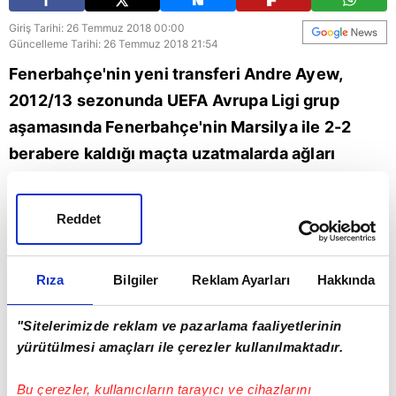
Giriş Tarihi: 26 Temmuz 2018 00:00
Güncelleme Tarihi: 26 Temmuz 2018 21:54
Fenerbahçe'nin yeni transferi Andre Ayew,
2012/13 sezonunda UEFA Avrupa Ligi grup
aşamasında Fenerbahçe'nin Marsilya ile 2-2
berabere kaldığı maçta uzatmalarda ağları
havalandırmıştı. 2-2 berabere biten maçta
Marsilya'nın golleri Andre Ayew ve
Reddet
Valbuena'dan gelmişti. O karşılaşma ayrıca
Alex'im Fenerbahçe formasıyla Kadıköy'de son
Rıza
Bilgiler
Reklam Ayarları
Hakkında
golünü attığı maç olmuştu.
"Sitelerimizde reklam ve pazarlama faaliyetlerinin
Kadıköy
Fenerbahçe
yürütülmesi amaçları ile çerezler kullanılmaktadır.
Bu çerezler, kullanıcıların tarayıcı ve cihazlarını