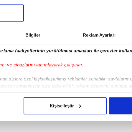
Bilgiler
Reklam Ayarları
rlama faaliyetlerinin yürütülmesi amaçları ile çerezler kullan
yıcı ve cihazlarını tanımlayarak çalışırlar.
de sizlere özel kişiselleştirilmiş reklamlar sunabilir, sayfalarım
aparken amacımızın size daha iyi bir reklam deneyimi sunmak ol
imizden gelen çabayı gösterdiğimizi ve bu noktada, reklamların ma
olduğunu sizlere hatırlatmak isteriz.
Kişiselleştir
çerezlere izin vermedikleri takdirde, kullanıcılara hedefli reklaml
abilmek için İnternet Sitemizde kendimize ve üçüncü kişilere ait 