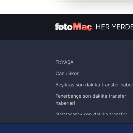
çerezler vasıtasıyla çeşitli kiş
amacıyla kullanılmaktadır. Diğer
reklam/pazarlama faaliyetlerinin
HER YERDE
Çerezlere ilişkin tercihlerinizi 
butonuna tıklayabilir,
Çerez Bi
6698 sayılı Kişisel Verilerin 
mevzuata uygun olarak kullanılan
FitYAŞA
Canlı Skor
Beşiktaş son dakika transfer haber
Fenerbahçe son dakika transfer
haberleri
Galatasaray son dakika transfer
haberleri
Trabzonspor son dakika transfer