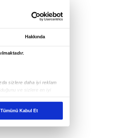
Hakkında
ılmaktadır.
ızda sizlere daha iyi reklam
duğunu ve sizlere en iyi
liyetlerimizi karşılamak
Tümünü Kabul Et
ar gösterilmeyecektir."
çerezler kullanılmaktadır. Bu