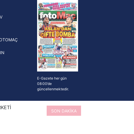
yonluk yüzüğü verilecek
n Crespo, Meksika Ligi
V
erinden Atlas'ın yeni teknik
törü oldu
FOTOMAÇ
IN
E-Gazete her gün
08:00’de
güncellenmektedir.
RKETİ
SON DAKİKA