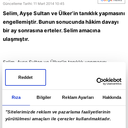
Güncelleme Tarihi: 11 Mart 2014 10:45
Selim, Ayşe Sultan ve Ülker’in tanıklık yapmasını
engellemiştir. Bunun sonucunda hâkim davayı
bir ay sonrasına erteler. Selim amacına
ulaşmıştır.
Selim, Ayşe Sultan ve Ülker'in tanıklık yapmasını
engellemiştir. Bunun sonucunda hâkim davayı bir ay
Reddet
sonrasına erteler. Selim amacına ulaşmıştır. Fakat şüphe
çekmemek için Ülker'i bırakmaz. Ülker'i Selim'in
kaçırttığından emin olan Necati ve Bilal, Ülker'i aramaya
Rıza
Bilgiler
Reklam Ayarları
Hakkında
koyulur. Feyza ise Ülker'in başına gelenlerden kendini
"Sitelerimizde reklam ve pazarlama faaliyetlerinin
sorumlu tutar. Diğer taraftan Selim'in işyerinden sonra
yürütülmesi amaçları ile çerezler kullanılmaktadır.
evine de haciz gelir ve Selim, Feyza'nın sokağında ev