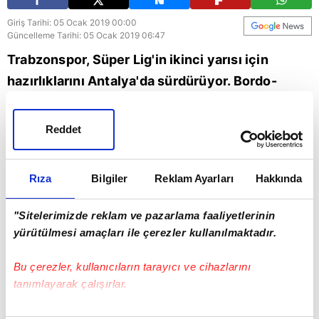
Giriş Tarihi: 05 Ocak 2019 00:00
Güncelleme Tarihi: 05 Ocak 2019 06:47
Trabzonspor, Süper Lig'in ikinci yarısı için
hazırlıklarını Antalya'da sürdürüyor. Bordo-
mavililerin Futbol Şube Sorumlusu Haluk Şahin,
A Spor'a özel açıklamalarda bulundu.
Reddet
Spor
Trabzonspor
Rıza
Bilgiler
Reklam Ayarları
Hakkında
"Sitelerimizde reklam ve pazarlama faaliyetlerinin
yürütülmesi amaçları ile çerezler kullanılmaktadır.
Bu çerezler, kullanıcıların tarayıcı ve cihazlarını
tanımlayarak çalışırlar.
Bu çerezlere izin vermeniz halinde sizlere özel