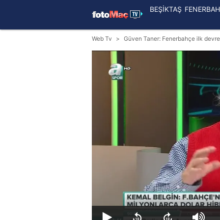
BEŞİKTAŞ
FENERBAH
Web Tv
Güven Taner: Fenerbahçe ilk devre