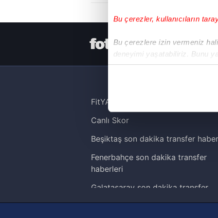
Bu çerezler, kullanıcıların tara
HER YERDE
Bu çerezlere izin vermeniz halin
deneyimi yaşatabiliriz. Bunu y
içerikleri sunabilmek adına el
noktasında tek gelir kalemimiz 
Her halükârda, kullanıcılar, bu 
FitYAŞA
Canlı Skor
Sizlere daha iyi bir hizmet sun
çerezler vasıtasıyla çeşitli kiş
Beşiktaş son dakika transfer haber
amacıyla kullanılmaktadır. Diğer
Fenerbahçe son dakika transfer
reklam/pazarlama faaliyetlerinin
haberleri
Çerezlere ilişkin tercihlerinizi 
Galatasaray son dakika transfer
butonuna tıklayabilir,
Çerez Bi
haberleri
Trabzonspor son dakika transfer
6698 sayılı Kişisel Verilerin 