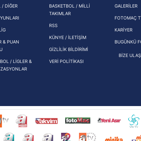
şampi
 / DİĞER
BASKETBOL / MİLLİ
GALERİLER
 çerezlerle ilgili bilgi almak için lütfen
tıklayınız
.
İspanya-Arjantin finalinin ardından dış
TAKIMLAR
Herna
basından gündem olan manşetler!
YUNLARI
FOTOMAÇ T
ekipl
RSS
Beşiktaş'ın UEFA Avrupa Ligi'nde 3. Ön
direk
LİG
KARİYER
Eleme Turu muhtemel rakipleri belli
KÜNYE / İLETİŞİM
R & PUAN
BUGÜNKÜ 
oldu!
U
GİZLİLİK BİLDİRİMİ
BİZE ULAŞ
BOL / LİGLER &
VERİ POLİTİKASI
İZASYONLAR