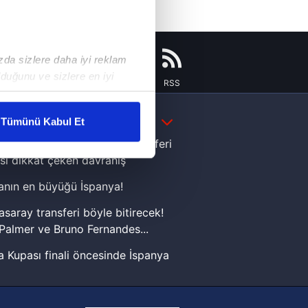
ızda sizlere daha iyi reklam
duğunu ve sizlere en iyi
Instagram
Flipboard
Youtube
RSS
liyetlerimizi karşılamak
DAHA FAZLA
Tümünü Kabul Et
ar gösterilmeyecektir."
e Yamal'dan Dünya Kupası zaferi
sı dikkat çeken davranış
çerezler kullanılmaktadır. Bu
nın en büyüğü İspanya!
u hizmetlerinin sunulması
i ve sizlere yönelik
asaray transferi böyle bitirecek!
nılacaktır.
Palmer ve Bruno Fernandes...
 Kupası finali öncesinde İspanya
kin detaylı bilgi için Ayarlar
sinde can sıkan gelişme!
FIFA Dünya Kupası'nı kazanana
ak ve sitemizde ilgili