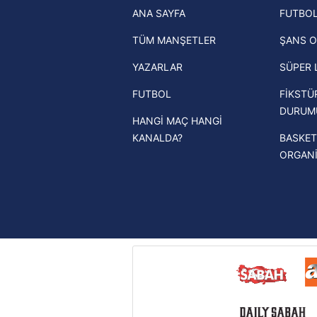
ANA SAYFA
FUTBOL
haberleri
mevzuata uygun olarak kullanılan
TÜM MANŞETLER
ŞANS O
Trendyol Süper Lig haberleri
YAZARLAR
SÜPER 
Ziraat Türkiye Kupası haberleri
FUTBOL
FİKSTÜ
UEFA Şampiyonlar Ligi haberleri
DURUM
HANGİ MAÇ HANGİ
UEFA Avrupa Ligi haberleri
KANALDA?
BASKET
UEFA Konferans Ligi haberleri
ORGAN