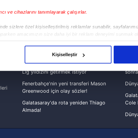
yıcı ve cihazlarını tanımlayarak çalışırlar.
!
de sizlere özel kişiselleştirilmiş reklamlar sunabilir, sayfalarım
aparken amacımızın size daha iyi bir reklam deneyimi sunmak ol
iPhone
Android
iPad
Facebook
X
NSosyal
imizden gelen çabayı gösterdiğimizi ve bu noktada, reklamların ma
olduğunu sizlere hatırlatmak isteriz.
Kişiselleştir
çerezlere izin vermedikleri takdirde, kullanıcılara hedefli reklaml
Galatasaray, Osimhen'in yanına Premier
Lamin
Lig yıldızını getirmek istiyor
sonra
abilmek için İnternet Sitemizde kendimize ve üçüncü kişilere ait 
Fenerbahçe'nin yeni transferi Mason
Dünya
isel verileriniz işlenmekte olup gerekli olan çerezler bilgi toplum
leri
Greenwood için olay sözler!
 çerezler, sitemizin daha işlevsel kılınması ve kişiselleştirilmes
Galat
 yapılması, amaçlarıyla sınırlı olarak açık rızanız dahilinde kulla
Galatasaray'da rota yeniden Thiago
Cole 
Almada!
Dünya
aşağıda yer alan panel vasıtasıyla belirleyebilirsiniz. Çerezlere iliş
Fenerbahçe'nin Şampiyonlar Ligi'nde
cephe
lgilendirme Metnimizi
ziyaret edebilirsiniz.
muhtemel rakibi belli oldu! Gornik
2026 
Zabrze'yi elerlerse...
Korunması Kanunu uyarınca hazırlanmış Aydınlatma Metnimizi okum