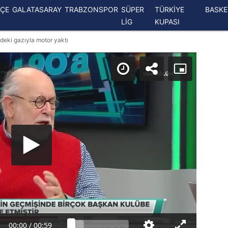
ÇE
GALATASARAY
TRABZONSPOR
SÜPER
TÜRKİYE
BASK
LİG
KUPASI
deki gazıyla motor yaktı
00:00
/
00:59