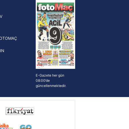
yonluk yüzüğü verilecek
n Crespo, Meksika Ligi
V
erinden Atlas'ın yeni teknik
törü oldu
FOTOMAÇ
IN
E-Gazete her gün
08:00’de
güncellenmektedir.