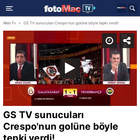
Web Tv
GS TV sunucuları Crespo'nun golüne böyle tepki verdi!
GS TV sunucuları
Crespo'nun golüne böyle
tepki verdi!