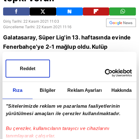
Giriş Tarihi: 22 Kasım 2021 11:03
Güncelleme Tarihi: 22 Kasım 2021 11:16
Galatasaray, Süper Lig'in 13. haftasında evinde
Fenerbahçe'ye 2-1 mağlup oldu. Kulüp
televizyonunda yayınlanan programda Miguel
Crespo'nun 90+4. dakikada attığı golden sonra
Reddet
sunucular Deniz Güler ve Serbay Şenkal'ın
tepkileri gündem oldu. İşte o tepkiler!
Rıza
Bilgiler
Reklam Ayarları
Hakkında
Galatasaray
"Sitelerimizde reklam ve pazarlama faaliyetlerinin
yürütülmesi amaçları ile çerezler kullanılmaktadır.
Bu çerezler, kullanıcıların tarayıcı ve cihazlarını
tanımlayarak çalışırlar.