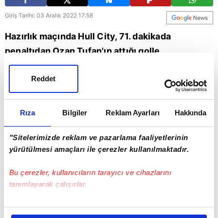
Giriş Tarihi: 03 Aralık 2022 17:58
Hazırlık maçında Hull City, 71. dakikada
penaltıdan Ozan Tufan'ın attığı golle
Trabzonspor karşısında skoru 1-1’e getirdi.
Reddet
Trabzonspor
Rıza
Bilgiler
Reklam Ayarları
Hakkında
"Sitelerimizde reklam ve pazarlama faaliyetlerinin
yürütülmesi amaçları ile çerezler kullanılmaktadır.
Bu çerezler, kullanıcıların tarayıcı ve cihazlarını
tanımlayarak çalışırlar.
Bu çerezlere izin vermeniz halinde sizlere özel