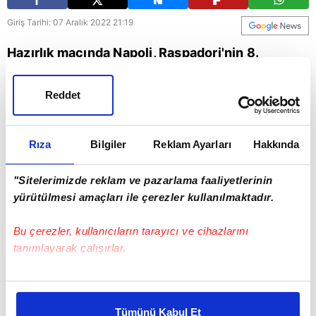
Giriş Tarihi: 07 Aralık 2022 21:19
Hazırlık maçında Napoli, Raspadori'nin 8.
dakikada attığı golle Antalyaspor karşısında 1-0
öne geçti.
Reddet
Rıza
Bilgiler
Reklam Ayarları
Hakkında
"Sitelerimizde reklam ve pazarlama faaliyetlerinin
yürütülmesi amaçları ile çerezler kullanılmaktadır.
Bu çerezler, kullanıcıların tarayıcı ve cihazlarını
tanımlayarak çalışırlar.
Bu çerezlere izin vermeniz halinde sizlere özel
kişiselleştirilmiş reklamlar sunabilir, sayfalarımızda sizlere
Tümünü Kabul Et
daha iyi reklam deneyimi yaşatabiliriz. Bunu yaparken